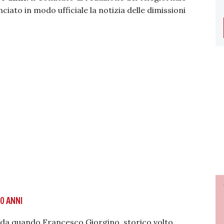
ciato in modo ufficiale la notizia delle dimissioni
0 ANNI
da quando Francesco Giorgino, storico volto