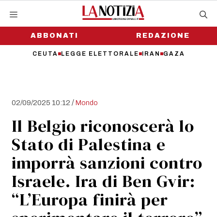
Vai
al
contenuto
ABBONATI
REDAZIONE
CEUTA
LEGGE ELETTORALE
IRAN
GAZA
/
02/09/2025 10:12
Mondo
Il Belgio riconoscerà lo
Stato di Palestina e
imporrà sanzioni contro
Israele. Ira di Ben Gvir:
“L’Europa finirà per