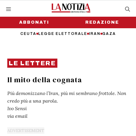
Vai
al
contenuto
ABBONATI
REDAZIONE
CEUTA
LEGGE ELETTORALE
IRAN
GAZA
LE LETTERE
Il mito della cognata
Più demonizzano l’Iran, più mi sembrano frottole. Non
credo più a una parola.
Ivo Sensi
via email