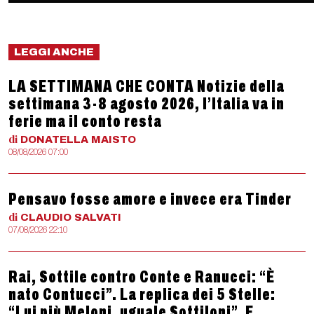
LEGGI ANCHE
LA SETTIMANA CHE CONTA Notizie della
settimana 3-8 agosto 2026, l’Italia va in
ferie ma il conto resta
di
DONATELLA
MAISTO
08/08/2026 07:00
Pensavo fosse amore e invece era Tinder
di
CLAUDIO
SALVATI
07/08/2026 22:10
Rai, Sottile contro Conte e Ranucci: “È
nato Contucci”. La replica dei 5 Stelle:
“Lui più Meloni, uguale Sottiloni”. E