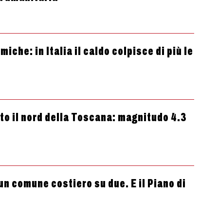
che: in Italia il caldo colpisce di più le
tto il nord della Toscana: magnitudo 4.3
un comune costiero su due. E il Piano di