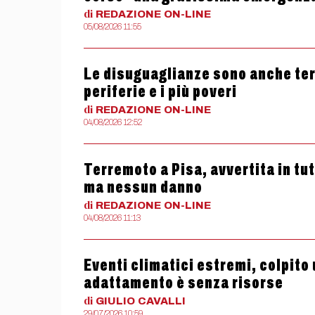
di
REDAZIONE
ON-LINE
05/08/2026 11:55
Le disuguaglianze sono anche termi
periferie e i più poveri
di
REDAZIONE
ON-LINE
04/08/2026 12:52
Terremoto a Pisa, avvertita in tu
ma nessun danno
di
REDAZIONE
ON-LINE
04/08/2026 11:13
Eventi climatici estremi, colpito 
adattamento è senza risorse
di
GIULIO
CAVALLI
29/07/2026 10:59