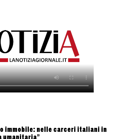
 immobile: nelle carceri italiani in
a umanitaria”