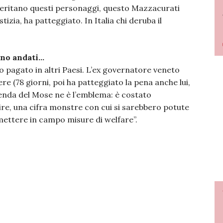
 meritano questi personaggi, questo Mazzacurati
tizia, ha patteggiato. In Italia chi deruba il
sono andati…
pagato in altri Paesi. L’ex governatore veneto
e (78 giorni, poi ha patteggiato la pena anche lui,
vicenda del Mose ne è l’emblema: è costato
 lire, una cifra monstre con cui si sarebbero potute
 mettere in campo misure di welfare”.