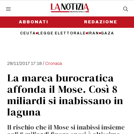
Vai
al
contenuto
ABBONATI
REDAZIONE
CEUTA
LEGGE ELETTORALE
IRAN
GAZA
/
28/11/2017 17:18
Cronaca
La marea burocratica
affonda il Mose. Così 8
miliardi si inabissano in
laguna
Il rischio che il Mose si inabissi insieme