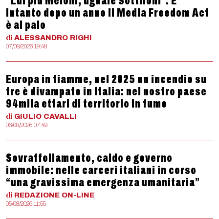
“Lui più Meloni, uguale Sottiloni”. E
intanto dopo un anno il Media Freedom Act
è al palo
di
ALESSANDRO
RIGHI
07/08/2026 19:48
Europa in fiamme, nel 2025 un incendio su
tre è divampato in Italia: nel nostro paese
94mila ettari di territorio in fumo
di
GIULIO
CAVALLI
06/08/2026 07:49
Sovraffollamento, caldo e governo
immobile: nelle carceri italiani in corso
“una gravissima emergenza umanitaria”
di
REDAZIONE
ON-LINE
05/08/2026 11:55