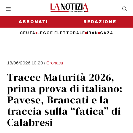
Vai
al
contenuto
ABBONATI
REDAZIONE
CEUTA
LEGGE ELETTORALE
IRAN
GAZA
/
18/06/2026 10:20
Cronaca
Tracce Maturità 2026,
prima prova di italiano:
Pavese, Brancati e la
traccia sulla “fatica” di
Calabresi