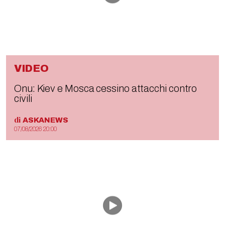
VIDEO
Onu: Kiev e Mosca cessino attacchi contro
civili
di
ASKANEWS
07/08/2026 20:00