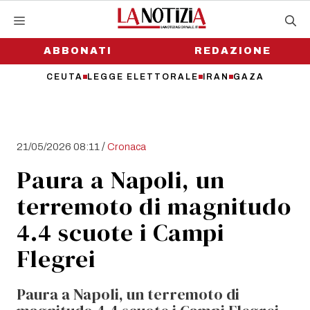
Vai
al
contenuto
ABBONATI
REDAZIONE
CEUTA
LEGGE ELETTORALE
IRAN
GAZA
/
21/05/2026 08:11
Cronaca
Paura a Napoli, un
terremoto di magnitudo
4.4 scuote i Campi
Flegrei
Paura a Napoli, un terremoto di