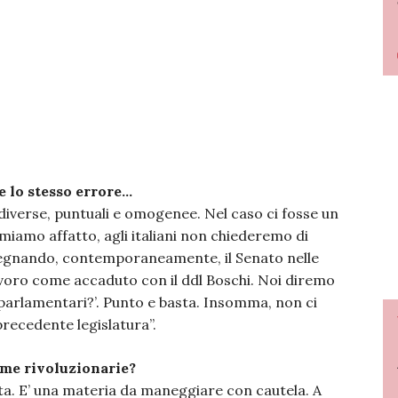
 lo stesso errore…
diverse, puntuali e omogenee. Nel caso ci fosse un
amo affatto, agli italiani non chiederemo di
segnando, contemporaneamente, il Senato nelle
lavoro come accaduto con il ddl Boschi. Noi diremo
ei parlamentari?’. Punto e basta. Insomma, non ci
recedente legislatura”.
rme rivoluzionarie?
ta. E’ una materia da maneggiare con cautela. A