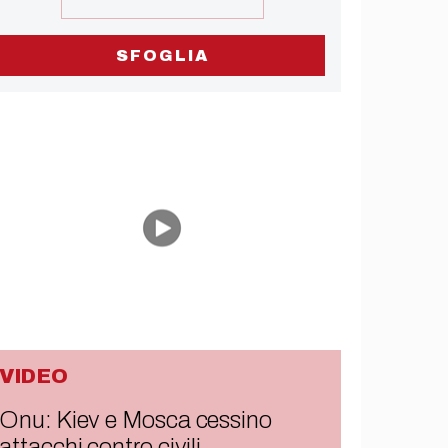
SFOGLIA
VIDEO
Onu: Kiev e Mosca cessino
attacchi contro civili