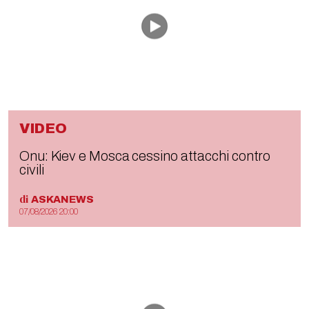
VIDEO
Onu: Kiev e Mosca cessino attacchi contro
civili
di
ASKANEWS
07/08/2026 20:00