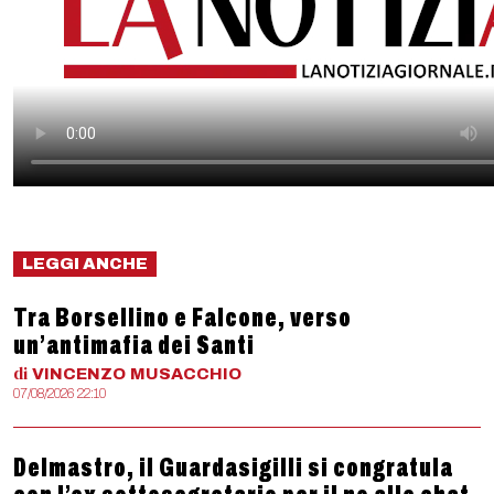
LEGGI ANCHE
Tra Borsellino e Falcone, verso
un’antimafia dei Santi
di
VINCENZO
MUSACCHIO
07/08/2026 22:10
Delmastro, il Guardasigilli si congratula