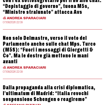
con l’ex sottosegretario per il no alle chat.
“Depistaggio di governo”, tuona M5s,
“Ministro stralunato” attacca Avs
di
ANDREA
SPARACIARI
07/08/2026 22:09
Non solo Delmastro, verso il voto del
Parlamento anche sulle chat Mps. Turco
(M5S): “Fuori i messaggi di Giorgetti &
Co”. Ma le destre già mettono le mani
avanti
di
ANDREA
SPARACIARI
07/08/2026 22:09
Dalla propaganda alla crisi diplomatica,
l’ultimatum di Madrid: “Italia revochi
sospensione Schengen o reagiremo”