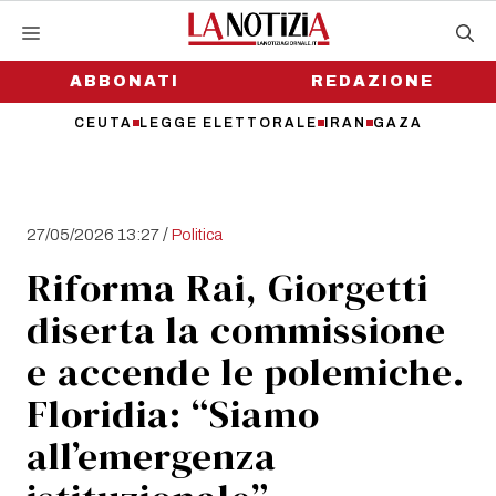
Vai
al
contenuto
ABBONATI
REDAZIONE
CEUTA
LEGGE ELETTORALE
IRAN
GAZA
/
27/05/2026 13:27
Politica
Riforma Rai, Giorgetti
diserta la commissione
e accende le polemiche.
Floridia: “Siamo
all’emergenza