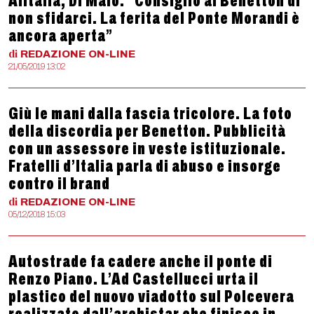
Alitalia, Di Maio: “Consiglio ai Benetton di
non sfidarci. La ferita del Ponte Morandi è
ancora aperta”
di
REDAZIONE
ON-LINE
21/05/2019 13:02
Giù le mani dalla fascia tricolore. La foto
della discordia per Benetton. Pubblicità
con un assessore in veste istituzionale.
Fratelli d’Italia parla di abuso e insorge
contro il brand
di
REDAZIONE
ON-LINE
05/12/2018 15:03
Autostrade fa cadere anche il ponte di
Renzo Piano. L’Ad Castellucci urta il
plastico del nuovo viadotto sul Polcevera