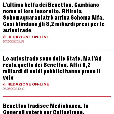
L’ultima beffa dei Benetton. Cambiano
nome al loro tesoretto. Ritirata
Schemaquarantatrè arriva Schema Alfa.
Così blindano gli 8,2 miliardi presi per le
autostrade
di
REDAZIONE
ON-LINE
10/05/2022 19:38
Le autostrade sono dello Stato. Ma l’Ad
resta quello dei Benetton. Altri 8,2
miliardi di soldi pubblici hanno preso il
volo
di
REDAZIONE
ON-LINE
07/05/2022 10:42
Benetton tradisce Mediobanca. In
Generali voterà per Caltagirone.