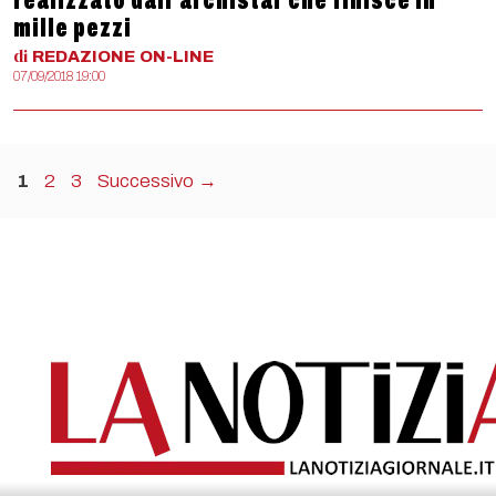
realizzato dall’archistar che finisce in
mille pezzi
di
REDAZIONE
ON-LINE
07/09/2018 19:00
Pagina
Pagina
Pagina
1
2
3
Successivo
→