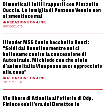
Dimenticati tutti i rapporti con Piazzetta
Cuccia. La famiglia di Ponzano Veneto non
si smentisce mai
di
REDAZIONE
ON-LINE
28/04/2022 16:05
Il leader M5S Conte bacchetta Renzi:
“Soldi dai Benetton mentre noi ci
battevamo contro la concessione di
Autostrade. Mi chiedo con che stato
d’animo Italia Viva possa aver approcciato
alla cosa”
di
REDAZIONE
ON-LINE
09/11/2021 13:06
Via libera di Atlantia all’offerta di Cdp.
Finisce oggi l’era dei Benetton in