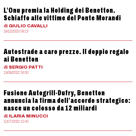
L’Onu premia la Holding dei Benetton.
Schiaffo alle vittime del Ponte Morandi
di
GIULIO
CAVALLI
19/12/2023 09:13
Autostrade a caro prezzo. Il doppio regalo
ai Benetton
di
SERGIO
PATTI
13/09/2022 16:50
Fusione Autogrill-Dufry, Benetton
annuncia la firma dell’accordo strategico:
nasce un colosso da 12 miliardi
di
ILARIA
MINUCCI
11/07/2022 12:40