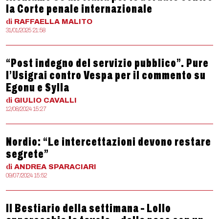
la Corte penale internazionale
di
RAFFAELLA
MALITO
31/01/2025 21:58
“Post indegno del servizio pubblico”. Pure
l’Usigrai contro Vespa per il commento su
Egonu e Sylla
di
GIULIO
CAVALLI
12/08/2024 15:27
Nordio: “Le intercettazioni devono restare
segrete”
di
ANDREA
SPARACIARI
09/07/2024 15:52
Il Bestiario della settimana – Lollo