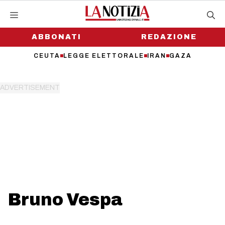
Vai
al
contenuto
ABBONATI
REDAZIONE
CEUTA
LEGGE ELETTORALE
IRAN
GAZA
Bruno Vespa