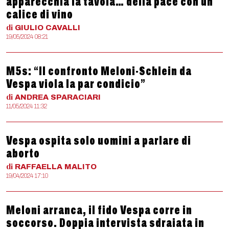
apparecchia la tavola… della pace con un
calice di vino
di
GIULIO
CAVALLI
19/05/2024 08:21
M5s: “Il confronto Meloni-Schlein da
Vespa viola la par condicio”
di
ANDREA
SPARACIARI
11/05/2024 11:32
Vespa ospita solo uomini a parlare di
aborto
di
RAFFAELLA
MALITO
19/04/2024 17:10
Meloni arranca, il fido Vespa corre in
soccorso. Doppia intervista sdraiata in