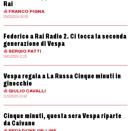
Rai
di
FRANCO
PIGNA
25/02/2024 00:05
Federico a Rai Radio 2. Ci tocca la seconda
generazione di Vespa
di
SERGIO
PATTI
19/01/2024 11:23
Vespa regala a La Russa Cinque minuti in
ginocchio
di
GIULIO
CAVALLI
11/10/2023 10:42
Cinque minuti, questa sera Vespa riparte
da Caivano
di
REDAZIONE
ON-LINE