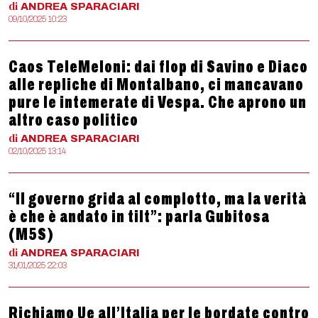
di
ANDREA
SPARACIARI
09/10/2025 10:23
Caos TeleMeloni: dai flop di Savino e Diaco
alle repliche di Montalbano, ci mancavano
pure le intemerate di Vespa. Che aprono un
altro caso politico
di
ANDREA
SPARACIARI
02/10/2025 13:14
“Il governo grida al complotto, ma la verità
è che è andato in tilt”: parla Gubitosa
(M5S)
di
ANDREA
SPARACIARI
31/01/2025 22:03
Richiamo Ue all’Italia per le bordate contro