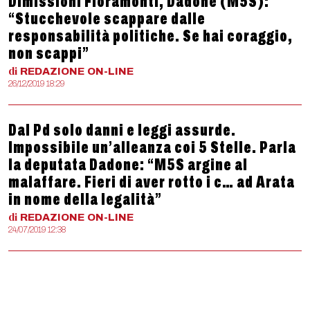
Dimissioni Fioramonti, Dadone (M5S):
“Stucchevole scappare dalle
responsabilità politiche. Se hai coraggio,
non scappi”
di
REDAZIONE
ON-LINE
26/12/2019 18:29
Dal Pd solo danni e leggi assurde.
Impossibile un’alleanza coi 5 Stelle. Parla
la deputata Dadone: “M5S argine al
malaffare. Fieri di aver rotto i c… ad Arata
in nome della legalità”
di
REDAZIONE
ON-LINE
24/07/2019 12:38