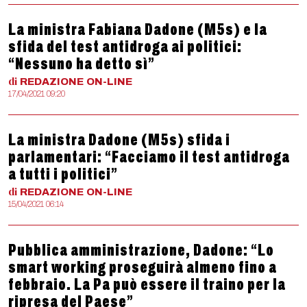
La ministra Fabiana Dadone (M5s) e la
sfida del test antidroga ai politici:
“Nessuno ha detto sì”
di
REDAZIONE
ON-LINE
17/04/2021 09:20
La ministra Dadone (M5s) sfida i
parlamentari: “Facciamo il test antidroga
a tutti i politici”
di
REDAZIONE
ON-LINE
15/04/2021 06:14
Pubblica amministrazione, Dadone: “Lo
smart working proseguirà almeno fino a
febbraio. La Pa può essere il traino per la
ripresa del Paese”