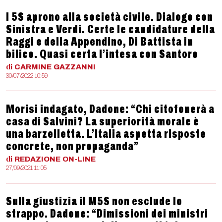
I 5S aprono alla società civile. Dialogo con
Sinistra e Verdi. Certe le candidature della
Raggi e della Appendino, Di Battista in
bilico. Quasi certa l’intesa con Santoro
di
CARMINE
GAZZANNI
30/07/2022 10:59
Morisi indagato, Dadone: “Chi citofonerà a
casa di Salvini? La superiorità morale è
una barzelletta. L’Italia aspetta risposte
concrete, non propaganda”
di
REDAZIONE
ON-LINE
27/09/2021 11:05
Sulla giustizia il M5S non esclude lo
strappo. Dadone: “Dimissioni dei ministri