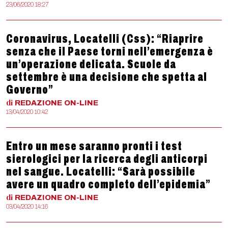
23/06/2020 18:27
Coronavirus, Locatelli (Css): “Riaprire
senza che il Paese torni nell’emergenza è
un’operazione delicata. Scuole da
settembre è una decisione che spetta al
Governo”
di
REDAZIONE
ON-LINE
13/04/2020 10:42
Entro un mese saranno pronti i test
sierologici per la ricerca degli anticorpi
nel sangue. Locatelli: “Sarà possibile
avere un quadro completo dell’epidemia”
di
REDAZIONE
ON-LINE
03/04/2020 14:16