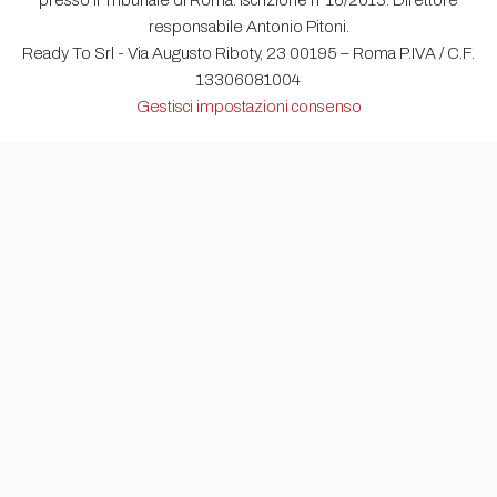
presso il Tribunale di Roma. Iscrizione n°16/2013. Direttore
responsabile Antonio Pitoni.
Ready To Srl - Via Augusto Riboty, 23 00195 – Roma P.IVA / C.F.
13306081004
Gestisci impostazioni consenso