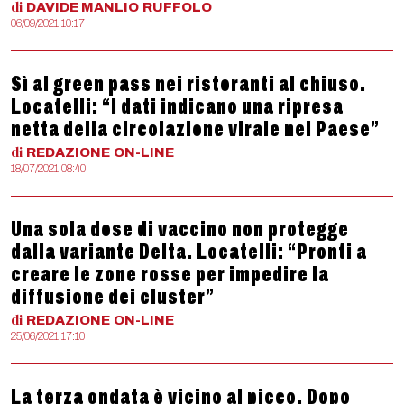
di
DAVIDE MANLIO
RUFFOLO
06/09/2021 10:17
Sì al green pass nei ristoranti al chiuso.
Locatelli: “I dati indicano una ripresa
netta della circolazione virale nel Paese”
di
REDAZIONE
ON-LINE
18/07/2021 08:40
Una sola dose di vaccino non protegge
dalla variante Delta. Locatelli: “Pronti a
creare le zone rosse per impedire la
diffusione dei cluster”
di
REDAZIONE
ON-LINE
25/06/2021 17:10
La terza ondata è vicino al picco. Dopo