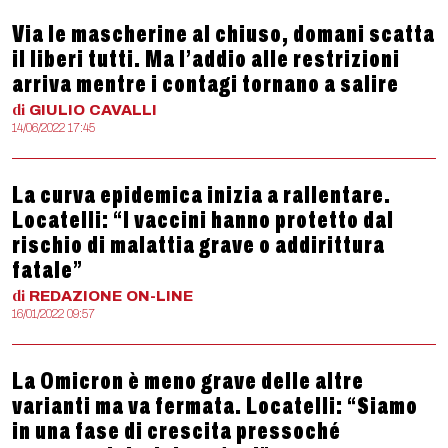
Via le mascherine al chiuso, domani scatta
il liberi tutti. Ma l’addio alle restrizioni
arriva mentre i contagi tornano a salire
di
GIULIO
CAVALLI
14/06/2022 17:45
La curva epidemica inizia a rallentare.
Locatelli: “I vaccini hanno protetto dal
rischio di malattia grave o addirittura
fatale”
di
REDAZIONE
ON-LINE
16/01/2022 09:57
La Omicron è meno grave delle altre
varianti ma va fermata. Locatelli: “Siamo
in una fase di crescita pressoché