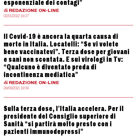
esponenziale dei contagi”
di
REDAZIONE
ON-LINE
02/01/2022 19:27
Il Covid-19 è ancora la quarta causa di
morte in Italia. Locatelli: “Se vi volete
bene vaccinatevi”. Terza dose per giovani
e sani non scontata. E sui virologi in Tv:
“Qualcuno è diventato preda di
incontinenza mediatica”
di
REDAZIONE
ON-LINE
29/09/2021 19:09
Sulla terza dose, l’Italia accelera. Per il
presidente del Consiglio superiore di
Sanità “si partirà molto presto con i
pazienti immunodepressi”