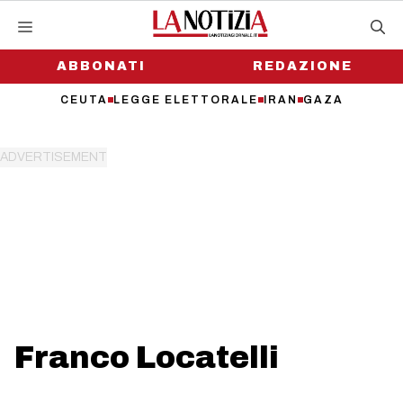
Vai
al
contenuto
ABBONATI
REDAZIONE
CEUTA
LEGGE ELETTORALE
IRAN
GAZA
Franco Locatelli