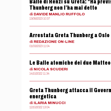
Balle di Renzi su Greta: “Ha previ
Thunberg non l’ha mai detto
di
DAVIDE MANLIO
RUFFOLO
13/09/2023 10:37
Arrestata Greta Thunberg a Oslo
di
REDAZIONE
ON-LINE
01/03/2023 11:04
Le Balle atomiche dei due Matteo
di
NICOLA
SCUDERI
14/10/2022 11:34
Greta Thunberg attacca il Govern
energetica
di
ILARIA
MINUCCI
12/10/2022 13:04