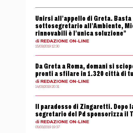
Unirsi all’appello di Greta. Basta 
sottosegretario all’Ambiente, Mi
rinnovabili è l’unica soluzione”
di
REDAZIONE
ON-LINE
15/03/2019 12:30
Da Greta a Roma, domani si sciope
pronti a sfilare in 1.320 città di 
di
REDAZIONE
ON-LINE
14/03/2019 20:31
Il paradosso di Zingaretti. Dopo 
segretario del Pd sponsorizza il 
di
REDAZIONE
ON-LINE
05/03/2019 19:37