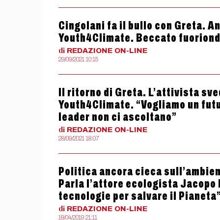
Cingolani fa il bullo con Greta. A
Youth4Climate. Beccato fuorionda
di
REDAZIONE
ON-LINE
29/09/2021 10:15
Il ritorno di Greta. L’attivista s
Youth4Climate. “Vogliamo un futur
leader non ci ascoltano”
di
REDAZIONE
ON-LINE
28/09/2021 18:07
Politica ancora cieca sull’ambient
Parla l’attore ecologista Jacopo 
tecnologie per salvare il Pianeta
di
REDAZIONE
ON-LINE
18/04/2019 21:11