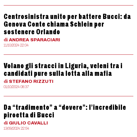
Centrosinistra unito per battere Bucci: da
Genova Conte chiama Schlein per
sostenere Orlando
di
ANDREA
SPARACIARI
11/10/2024 22:04
Volano gli stracci in Liguria, veleni tra i
candidati pure sulla lotta alla mafia
di
STEFANO
RIZZUTI
01/10/2024 08:37
Da “tradimento” a “dovere”: l’incredibile
piroetta di Bucci
di
GIULIO
CAVALLI
13/09/2024 22:54