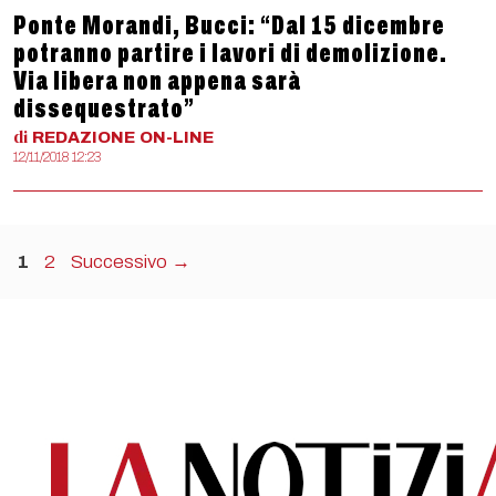
Ponte Morandi, Bucci: “Dal 15 dicembre
potranno partire i lavori di demolizione.
Via libera non appena sarà
dissequestrato”
di
REDAZIONE
ON-LINE
12/11/2018 12:23
Pagina
Pagina
1
2
Successivo
→