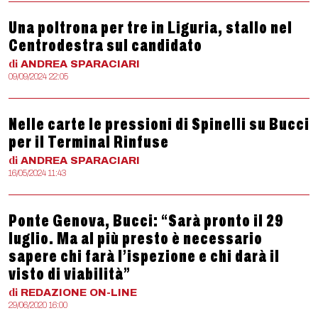
Una poltrona per tre in Liguria, stallo nel
Centrodestra sul candidato
di
ANDREA
SPARACIARI
09/09/2024 22:05
Nelle carte le pressioni di Spinelli su Bucci
per il Terminal Rinfuse
di
ANDREA
SPARACIARI
16/05/2024 11:43
Ponte Genova, Bucci: “Sarà pronto il 29
luglio. Ma al più presto è necessario
sapere chi farà l’ispezione e chi darà il
visto di viabilità”
di
REDAZIONE
ON-LINE
29/06/2020 16:00