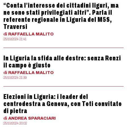
“Conta l’interesse dei cittadini liguri, ma
ne sono stati privilegiati altri”. Parla il
referente regionale in Liguria del M5S,
Traversi
di
RAFFAELLA
MALITO
25/10/2024 21:41
In Liguria la sfida alle destre: senza Renzi
il campo è giusto
di
RAFFAELLA
MALITO
25/10/2024 21:39
Elezioni in Liguria: i leader del
centrodestra a Genova, con Toti convitato
di pietra
di
ANDREA
SPARACIARI
25/10/2024 20:02