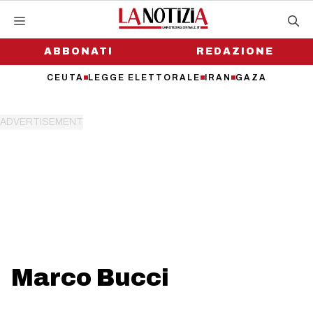
Vai
al
contenuto
ABBONATI
REDAZIONE
CEUTA
LEGGE ELETTORALE
IRAN
GAZA
Marco Bucci