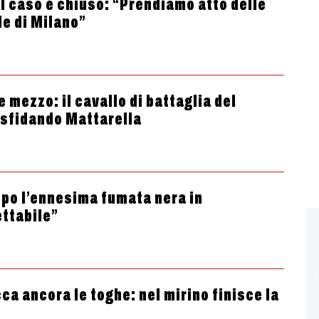
 il caso è chiuso: “Prendiamo atto delle
le di Milano”
e mezzo: il cavallo di battaglia del
 sfidando Mattarella
dopo l’ennesima fumata nera in
ttabile”
cca ancora le toghe: nel mirino finisce la