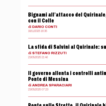
Bignami all’attacco del Quirinale
con il Colle
di
DARIO
CONTI
18/11/2025 16:35
La sfida di Salvini al Quirinale: s
di
STEFANO
RIZZUTI
23/05/2025 21:46
Il governo allenta i controlli antim
Ponte di Messina
di
ANDREA
SPARACIARI
23/05/2025 07:23
Ponte sullo Stretto, il Quirinale 