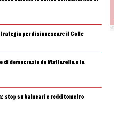
trategia per disinnescare il Colle
e di democrazia da Mattarella e la
a: stop su balneari e redditometro