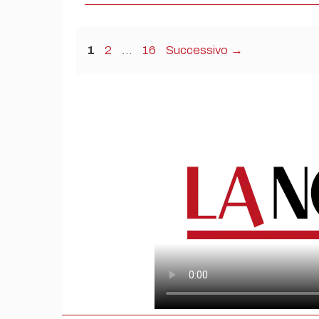
Pagina
Pagina
Pagina
1
2
…
16
Successivo
→