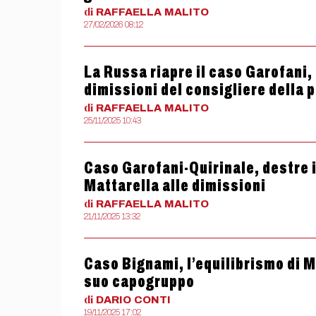
di
RAFFAELLA
MALITO
27/02/2026 08:12
La Russa riapre il caso Garofani,
dimissioni del consigliere della p
di
RAFFAELLA
MALITO
25/11/2025 10:43
Caso Garofani-Quirinale, destre i
Mattarella alle dimissioni
di
RAFFAELLA
MALITO
21/11/2025 13:32
Caso Bignami, l’equilibrismo di M
suo capogruppo
di
DARIO
CONTI
19/11/2025 17:02