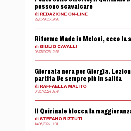
possono scavalcare
di
REDAZIONE
ON-LINE
22/05/2025 19:28
Riforme Made in Meloni, ecco la s
di
GIULIO
CAVALLI
08/05/2025 12:55
Giornata nera per Giorgia. Lezion
partita Ue sempre più in salita
di
RAFFAELLA
MALITO
04/07/2024 08:44
Il Quirinale blocca la maggioranz
di
STEFANO
RIZZUTI
14/06/2024 11:31