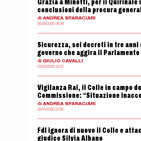
Grazia a Minetti, per il Quirinale
conclusioni della procura genera
di
ANDREA
SPARACIARI
05/06/2026 08:36
Sicurezza, sei decreti in tre anni 
governo che aggira il Parlamento
di
GIULIO
CAVALLI
03/06/2026 19:02
Vigilanza Rai, il Colle in campo 
Commissione: “Situazione inacce
di
ANDREA
SPARACIARI
15/04/2026 12:58
FdI ignora di nuovo il Colle e atta
giudice Silvia Albano