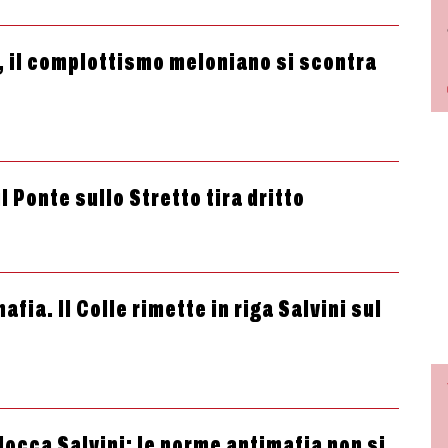
, il complottismo meloniano si scontra
ul Ponte sullo Stretto tira dritto
afia. Il Colle rimette in riga Salvini sul
blocca Salvini: le norme antimafia non si