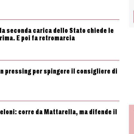
 la seconda carica dello Stato chiede le
rima. E poi fa retromarcia
n pressing per spingere il consigliere di
eloni: corre da Mattarella, ma difende il