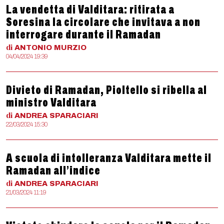
La vendetta di Valditara: ritirata a
Soresina la circolare che invitava a non
interrogare durante il Ramadan
di
ANTONIO
MURZIO
04/04/2024 19:39
Divieto di Ramadan, Pioltello si ribella al
ministro Valditara
di
ANDREA
SPARACIARI
22/03/2024 15:30
A scuola di intolleranza Valditara mette il
Ramadan all’indice
di
ANDREA
SPARACIARI
21/03/2024 11:19