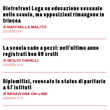
Dietrofront Lega su educazione sessuale
nelle scuole, ma opposizioni rimangono in
trincea
di
RAFFAELLA
MALITO
11/11/2025 12:42
La scuola cade a pezzi: nell’ultimo anno
registrati ben 69 crolli
di
GIULIO
CAVALLI
26/09/2024 16:19
Diplomifici, revocato lo status di paritarie
a 47 istituti
di
REDAZIONE
ON-LINE
18/06/2024 13:08