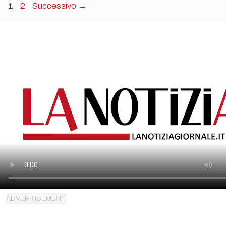
Pagina
Pagina
1
2
Successivo
→