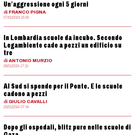
Un’aggressione ogni 5 giorni
di
FRANCO
PIGNA
07/02/2024 15:30
In Lombardia scuole da incubo. Secondo
Legambiente cade a pezzi un edificio su
tre
di
ANTONIO
MURZIO
26/01/2024 17:10
Al Sud si spende per il Ponte. E le scuole
cadono a pezzi
di
GIULIO
CAVALLI
25/01/2024 07:34
Dopo gli ospedali, blitz pure nelle scuole di
Gaza