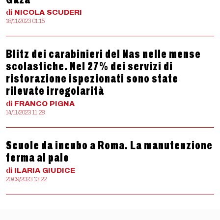
di
NICOLA
SCUDERI
18/11/2023 01:15
Blitz dei carabinieri del Nas nelle mense
scolastiche. Nel 27% dei servizi di
ristorazione ispezionati sono state
rilevate irregolarità
di
FRANCO
PIGNA
14/11/2023 11:28
Scuole da incubo a Roma. La manutenzione
ferma al palo
di
ILARIA
GIUDICE
20/09/2023 13:22