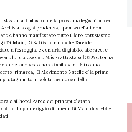
: M5s sarà il pilastro della prossima legislatura ed
o”. Archiviata ogni prudenza, i pentastellati non
are e hanno manifestato tutto il loro entusiasmo
gi Di Maio
, Di Battista ma anche
Davide
iato a festeggiare con urla di giubilo, abbracci e
rrivare le proiezioni e M5s si attesta sul 32% e torna
 Bonafede su questo non si sbilancia: “È troppo
certo, rimarca, “Il Movimento 5 stelle e’ la prima
da protagonista assoluto nel corso della
orale all’hotel Parco dei principi e’ stato
o al tardo pomeriggio di lunedì. Di Maio dovrebbe
dati.