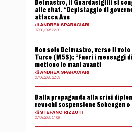
Delmastro, il Guardasigilli si con
alle chat. “Depistaggio di govern
attacca Avs
di
ANDREA
SPARACIARI
07/08/2026 22:09
Non solo Delmastro, verso il vot
Turco (M5S): “Fuori i messaggi di
mettono le mani avanti
di
ANDREA
SPARACIARI
07/08/2026 22:09
Dalla propaganda alla crisi diplom
revochi sospensione Schengen o
di
STEFANO
RIZZUTI
07/08/2026 14:09