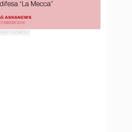
difesa “La Mecca”
di
ASKANEWS
07/08/2026 20:00