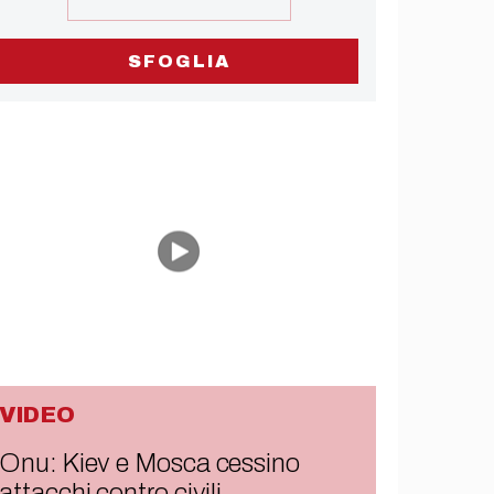
SFOGLIA
VIDEO
Onu: Kiev e Mosca cessino
attacchi contro civili