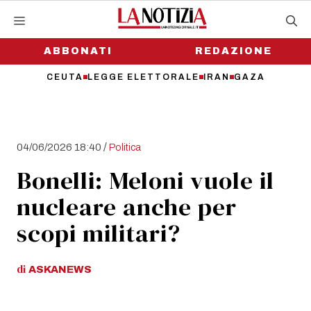
Vai
al
contenuto
ABBONATI
REDAZIONE
CEUTA
LEGGE ELETTORALE
IRAN
GAZA
/
04/06/2026 18:40
Politica
Bonelli: Meloni vuole il
nucleare anche per
scopi militari?
di
ASKANEWS