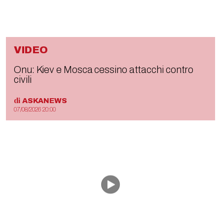
VIDEO
Onu: Kiev e Mosca cessino attacchi contro
civili
di
ASKANEWS
07/08/2026 20:00