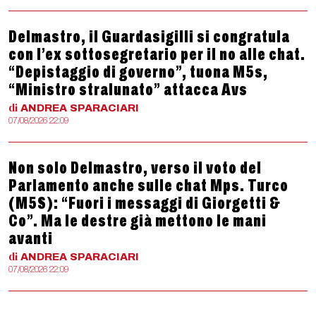
Delmastro, il Guardasigilli si congratula
con l’ex sottosegretario per il no alle chat.
“Depistaggio di governo”, tuona M5s,
“Ministro stralunato” attacca Avs
di
ANDREA
SPARACIARI
07/08/2026 22:09
Non solo Delmastro, verso il voto del
Parlamento anche sulle chat Mps. Turco
(M5S): “Fuori i messaggi di Giorgetti &
Co”. Ma le destre già mettono le mani
avanti
di
ANDREA
SPARACIARI
07/08/2026 22:09