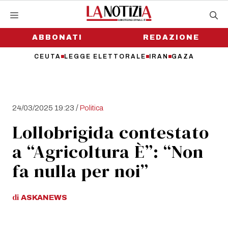
Vai
al
contenuto
ABBONATI
REDAZIONE
CEUTA
LEGGE ELETTORALE
IRAN
GAZA
/
24/03/2025 19:23
Politica
Lollobrigida contestato
a “Agricoltura È”: “Non
fa nulla per noi”
di
ASKANEWS