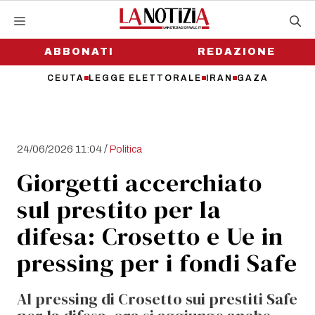
Vai
al
contenuto
ABBONATI
REDAZIONE
CEUTA
LEGGE ELETTORALE
IRAN
GAZA
/
24/06/2026 11:04
Politica
Giorgetti accerchiato
sul prestito per la
difesa: Crosetto e Ue in
pressing per i fondi Safe
Al pressing di Crosetto sui prestiti Safe