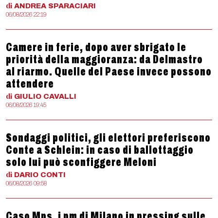
di
ANDREA
SPARACIARI
06/08/2026 22:19
Camere in ferie, dopo aver sbrigato le
priorità della maggioranza: da Delmastro
al riarmo. Quelle del Paese invece possono
attendere
di
GIULIO
CAVALLI
06/08/2026 19:45
Sondaggi politici, gli elettori preferiscono
Conte a Schlein: in caso di ballottaggio
solo lui può sconfiggere Meloni
di
DARIO
CONTI
06/08/2026 09:58
Caso Mps, i pm di Milano in pressing sulle