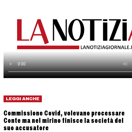
LEGGI ANCHE
Commissione Covid, volevano processare
Conte ma nel mirino finisce la società del
suo accusatore