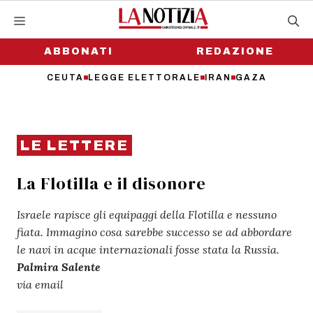
Vai
al
contenuto
ABBONATI
REDAZIONE
CEUTA
LEGGE ELETTORALE
IRAN
GAZA
LE LETTERE
La Flotilla e il disonore
Israele rapisce gli equipaggi della Flotilla e nessuno
fiata. Immagino cosa sarebbe successo se ad abbordare
le navi in acque internazionali fosse stata la Russia.
Palmira Salente
via email