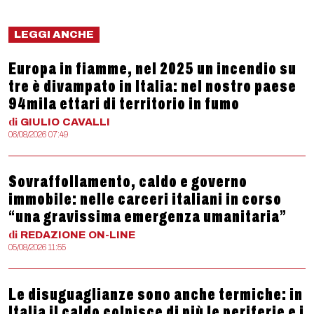
LEGGI ANCHE
Europa in fiamme, nel 2025 un incendio su
tre è divampato in Italia: nel nostro paese
94mila ettari di territorio in fumo
di
GIULIO
CAVALLI
06/08/2026 07:49
Sovraffollamento, caldo e governo
immobile: nelle carceri italiani in corso
“una gravissima emergenza umanitaria”
di
REDAZIONE
ON-LINE
05/08/2026 11:55
Le disuguaglianze sono anche termiche: in
Italia il caldo colpisce di più le periferie e i