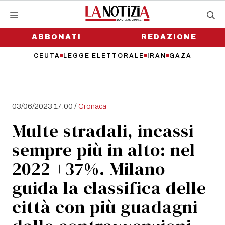
Vai
al
contenuto
ABBONATI
REDAZIONE
CEUTA
LEGGE ELETTORALE
IRAN
GAZA
/
03/06/2023 17:00
Cronaca
Multe stradali, incassi
sempre più in alto: nel
2022 +37%. Milano
guida la classifica delle
città con più guadagni