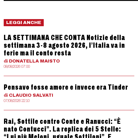
LEGGI ANCHE
LA SETTIMANA CHE CONTA Notizie della
settimana 3-8 agosto 2026, l’Italia va in
ferie ma il conto resta
di
DONATELLA
MAISTO
08/08/2026 07:00
Pensavo fosse amore e invece era Tinder
di
CLAUDIO
SALVATI
07/08/2026 22:10
Rai, Sottile contro Conte e Ranucci: “È
nato Contucci”. La replica dei 5 Stelle:
“Lui più Meloni, uguale Sottiloni”. E