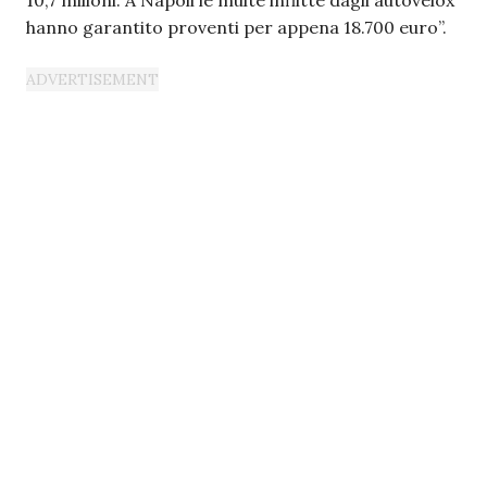
10,7 milioni. A Napoli le multe inflitte dagli autovelox
hanno garantito proventi per appena 18.700 euro”.