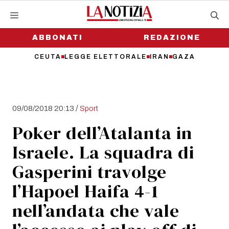
Vai
al
contenuto
ABBONATI
REDAZIONE
CEUTA
LEGGE ELETTORALE
IRAN
GAZA
/
09/08/2018 20:13
Sport
Poker dell’Atalanta in
Israele. La squadra di
Gasperini travolge
l’Hapoel Haifa 4-1
nell’andata che vale