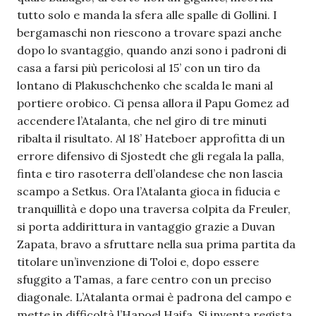
tutto solo e manda la sfera alle spalle di Gollini. I
bergamaschi non riescono a trovare spazi anche
dopo lo svantaggio, quando anzi sono i padroni di
casa a farsi più pericolosi al 15’ con un tiro da
lontano di Plakuschchenko che scalda le mani al
portiere orobico. Ci pensa allora il Papu Gomez ad
accendere l’Atalanta, che nel giro di tre minuti
ribalta il risultato. Al 18’ Hateboer approfitta di un
errore difensivo di Sjostedt che gli regala la palla,
finta e tiro rasoterra dell’olandese che non lascia
scampo a Setkus. Ora l’Atalanta gioca in fiducia e
tranquillità e dopo una traversa colpita da Freuler,
si porta addirittura in vantaggio grazie a Duvan
Zapata, bravo a sfruttare nella sua prima partita da
titolare un’invenzione di Toloi e, dopo essere
sfuggito a Tamas, a fare centro con un preciso
diagonale. L’Atalanta ormai è padrona del campo e
mette in difficoltà l’Hapoel Haifa. Si inventa regista