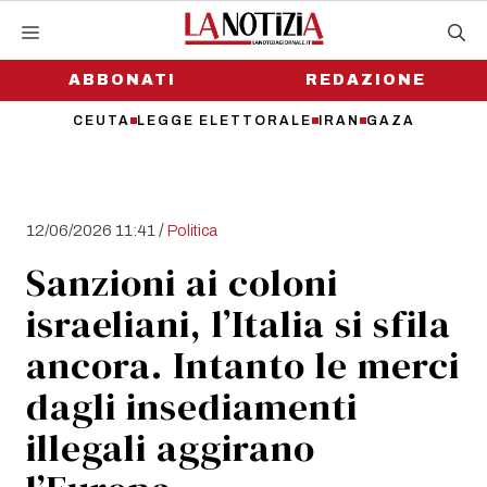
Vai
al
contenuto
ABBONATI
REDAZIONE
CEUTA
LEGGE ELETTORALE
IRAN
GAZA
/
12/06/2026 11:41
Politica
Sanzioni ai coloni
israeliani, l’Italia si sfila
ancora. Intanto le merci
dagli insediamenti
illegali aggirano