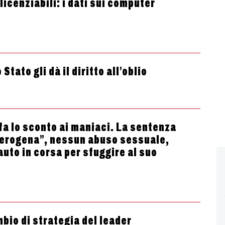
icenziabili: i dati sui computer
Stato gli dà il diritto all’oblio
fa lo sconto ai maniaci. La sentenza
 erogena”, nessun abuso sessuale,
’auto in corsa per sfuggire al suo
bio di strategia del leader