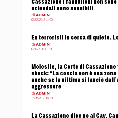
Cassazione i fannulloni non sono l
aziendali sono sensibili
di
ADMIN
03/08/2013 11:00
Ex terroristi in cerca di quiete. Lo 
di
ADMIN
02/07/2013 13:00
Molestie, la Corte di Cassazione 
shock: “La coscia non è una zona
anche se la vittima si lanciò dall
aggressore
di
ADMIN
16/05/2013 16:38
La Cassazione dice no al Cav. Cam