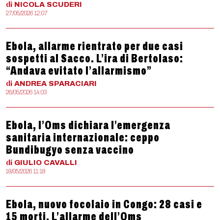
di
NICOLA
SCUDERI
27/05/2026 12:07
Ebola, allarme rientrato per due casi
sospetti al Sacco. L’ira di Bertolaso:
“Andava evitato l’allarmismo”
di
ANDREA
SPARACIARI
26/05/2026 14:03
Ebola, l’Oms dichiara l’emergenza
sanitaria internazionale: ceppo
Bundibugyo senza vaccino
di
GIULIO
CAVALLI
18/05/2026 11:18
Ebola, nuovo focolaio in Congo: 28 casi e
15 morti. L’allarme dell’Oms