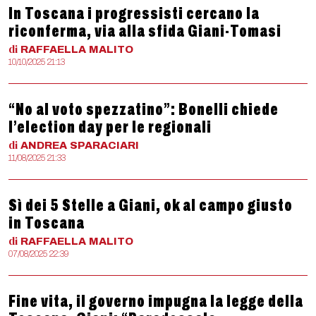
In Toscana i progressisti cercano la
riconferma, via alla sfida Giani-Tomasi
di
RAFFAELLA
MALITO
10/10/2025 21:13
“No al voto spezzatino”: Bonelli chiede
l’election day per le regionali
di
ANDREA
SPARACIARI
11/08/2025 21:33
Sì dei 5 Stelle a Giani, ok al campo giusto
in Toscana
di
RAFFAELLA
MALITO
07/08/2025 22:39
Fine vita, il governo impugna la legge della