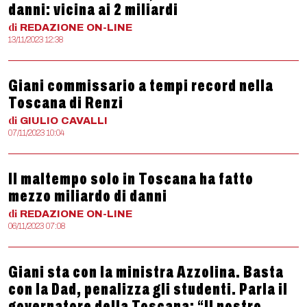
danni: vicina ai 2 miliardi
di
REDAZIONE
ON-LINE
13/11/2023 12:38
Giani commissario a tempi record nella
Toscana di Renzi
di
GIULIO
CAVALLI
07/11/2023 10:04
Il maltempo solo in Toscana ha fatto
mezzo miliardo di danni
di
REDAZIONE
ON-LINE
06/11/2023 07:08
Giani sta con la ministra Azzolina. Basta
con la Dad, penalizza gli studenti. Parla il
governatore della Toscana: “Il nostro