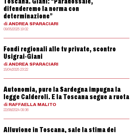
Toscana. Giani: “Paradossale,
difenderemo la norma con
determinazione”
di
ANDREA
SPARACIARI
09/05/2025 19:02
Fondi regionali alle tv private, scontro
Usigrai-Giani
di
ANDREA
SPARACIARI
15/04/2025 23:22
Autonomia, pure la Sardegna impugna la
legge Calderoli. E la Toscana segue a ruota
di
RAFFAELLA
MALITO
22/08/2024 09:36
Alluvione in Toscana, sale la stima dei