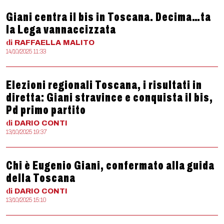
Giani centra il bis in Toscana. Decima…ta
la Lega vannaccizzata
di
RAFFAELLA
MALITO
14/10/2025 11:33
Elezioni regionali Toscana, i risultati in
diretta: Giani stravince e conquista il bis,
Pd primo partito
di
DARIO
CONTI
13/10/2025 19:37
Chi è Eugenio Giani, confermato alla guida
della Toscana
di
DARIO
CONTI
13/10/2025 15:10