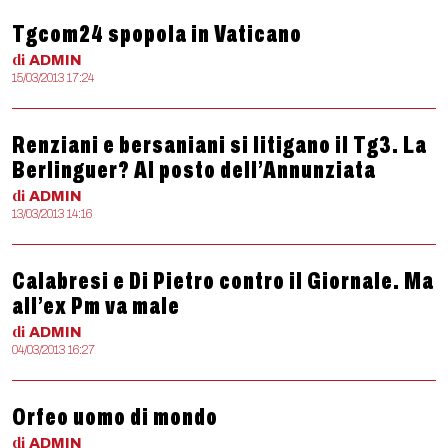
Tgcom24 spopola in Vaticano
di
ADMIN
15/03/2013 17:24
Renziani e bersaniani si litigano il Tg3. La
Berlinguer? Al posto dell’Annunziata
di
ADMIN
13/03/2013 14:16
Calabresi e Di Pietro contro il Giornale. Ma
all’ex Pm va male
di
ADMIN
04/03/2013 16:27
Orfeo uomo di mondo
di
ADMIN