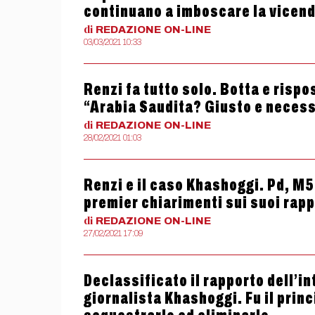
continuano a imboscare la vicen
di
REDAZIONE
ON-LINE
03/03/2021 10:33
Renzi fa tutto solo. Botta e risp
“Arabia Saudita? Giusto e necess
di
REDAZIONE
ON-LINE
28/02/2021 01:03
Renzi e il caso Khashoggi. Pd, M5
premier chiarimenti sui suoi rapp
di
REDAZIONE
ON-LINE
27/02/2021 17:09
Declassificato il rapporto dell’in
giornalista Khashoggi. Fu il prin