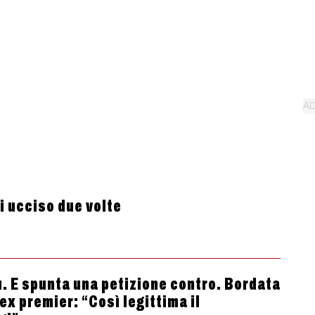
 ucciso due volte
u. E spunta una petizione contro. Bordata
’ex premier: “Così legittima il