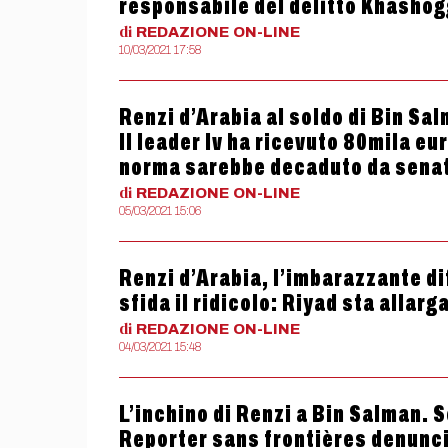
responsabile del delitto Khashog
di
REDAZIONE
ON-LINE
10/03/2021 17:58
Renzi d’Arabia al soldo di Bin Sal
Il leader Iv ha ricevuto 80mila e
norma sarebbe decaduto da sena
di
REDAZIONE
ON-LINE
05/03/2021 15:06
Renzi d’Arabia, l’imbarazzante dif
sfida il ridicolo: Riyad sta allarga
di
REDAZIONE
ON-LINE
04/03/2021 15:48
L’inchino di Renzi a Bin Salman. S
Reporter sans frontières denuncia 