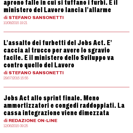
aprono falle in cui si tuffano i furbi. E il
ministero del Lavoro lancia l’allarme
di
STEFANO
SANSONETTI
10/08/2015 19:21
L’assalto dei furbetti del Jobs Act. E’
caccia al trucco per avere lo sgravio
facile. E il ministero dello Sviluppo va
contro quello del Lavoro
di
STEFANO
SANSONETTI
29/07/2015 15:55
Jobs Act allo sprint finale. Meno
ammortizzatori e congedi raddoppiati. La
cassa integrazione viene dimezzata
di
REDAZIONE
ON-LINE
12/06/2015 09:25