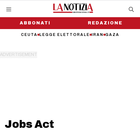
Vai
al
contenuto
ABBONATI
REDAZIONE
CEUTA
LEGGE ELETTORALE
IRAN
GAZA
Jobs Act