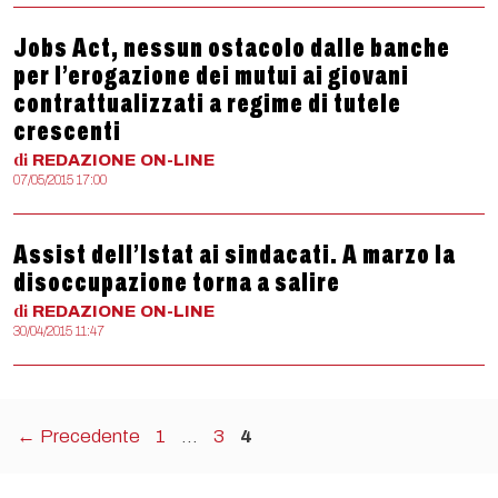
Jobs Act, nessun ostacolo dalle banche
per l’erogazione dei mutui ai giovani
contrattualizzati a regime di tutele
crescenti
di
REDAZIONE
ON-LINE
07/05/2015 17:00
Assist dell’Istat ai sindacati. A marzo la
disoccupazione torna a salire
di
REDAZIONE
ON-LINE
30/04/2015 11:47
Pagina
Pagina
Pagina
←
Precedente
1
…
3
4