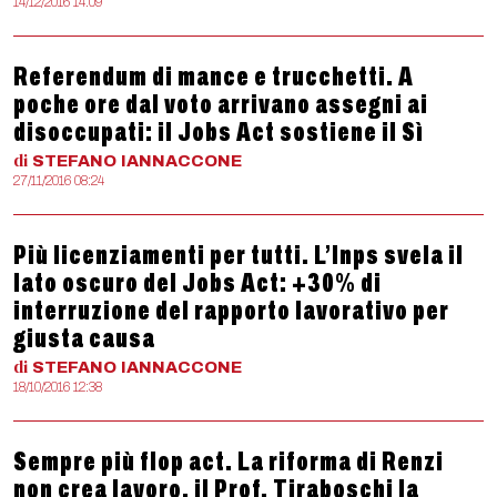
14/12/2016 14:09
Referendum di mance e trucchetti. A
poche ore dal voto arrivano assegni ai
disoccupati: il Jobs Act sostiene il Sì
di
STEFANO
IANNACCONE
27/11/2016 08:24
Più licenziamenti per tutti. L’Inps svela il
lato oscuro del Jobs Act: +30% di
interruzione del rapporto lavorativo per
giusta causa
di
STEFANO
IANNACCONE
18/10/2016 12:38
Sempre più flop act. La riforma di Renzi
non crea lavoro, il Prof. Tiraboschi la