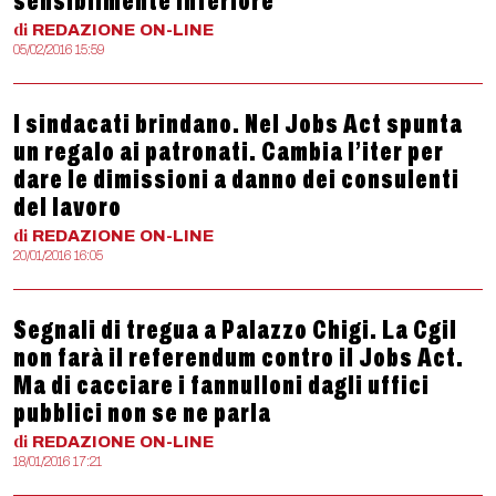
sensibilmente inferiore
di
REDAZIONE
ON-LINE
05/02/2016 15:59
I sindacati brindano. Nel Jobs Act spunta
un regalo ai patronati. Cambia l’iter per
dare le dimissioni a danno dei consulenti
del lavoro
di
REDAZIONE
ON-LINE
20/01/2016 16:05
Segnali di tregua a Palazzo Chigi. La Cgil
non farà il referendum contro il Jobs Act.
Ma di cacciare i fannulloni dagli uffici
pubblici non se ne parla
di
REDAZIONE
ON-LINE
18/01/2016 17:21