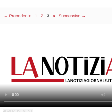
Pagina
Pagina
Pagina
Pagina
←
Precedente
1
2
3
4
Successivo
→