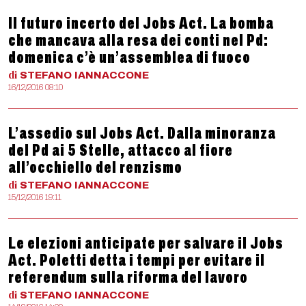
Il futuro incerto del Jobs Act. La bomba
che mancava alla resa dei conti nel Pd:
domenica c’è un’assemblea di fuoco
di
STEFANO
IANNACCONE
16/12/2016 08:10
L’assedio sul Jobs Act. Dalla minoranza
del Pd ai 5 Stelle, attacco al fiore
all’occhiello del renzismo
di
STEFANO
IANNACCONE
15/12/2016 19:11
Le elezioni anticipate per salvare il Jobs
Act. Poletti detta i tempi per evitare il
referendum sulla riforma del lavoro
di
STEFANO
IANNACCONE