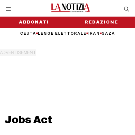
Vai
al
contenuto
ABBONATI
REDAZIONE
CEUTA
LEGGE ELETTORALE
IRAN
GAZA
Jobs Act