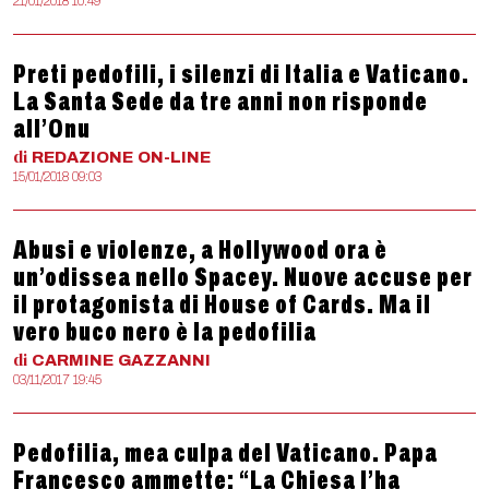
21/01/2018 10:49
Preti pedofili, i silenzi di Italia e Vaticano.
La Santa Sede da tre anni non risponde
all’Onu
di
REDAZIONE
ON-LINE
15/01/2018 09:03
Abusi e violenze, a Hollywood ora è
un’odissea nello Spacey. Nuove accuse per
il protagonista di House of Cards. Ma il
vero buco nero è la pedofilia
di
CARMINE
GAZZANNI
03/11/2017 19:45
Pedofilia, mea culpa del Vaticano. Papa
Francesco ammette: “La Chiesa l’ha