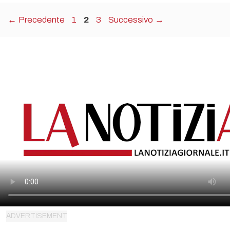
Pagina
Pagina
Pagina
←
Precedente
1
2
3
Successivo
→