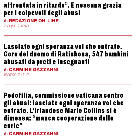
affrontata in ritardo”. E nessuna grazia
per i colpevoli degli abusi
di
REDAZIONE
ON-LINE
21/09/2017 12:48
Lasciate ogni speranza voi che entrate.
Coro del duomo di Ratisbona, 547 bambini
abusati da preti e insegnanti
di
CARMINE
GAZZANNI
18/07/2017 17:17
Pedofilia, commissione vaticana contro
gli abusi: lasciate ogni speranza voi che
entrate. L’irlandese Marie Collins si è
dimessa: “manca cooperazione delle
curie”
di
CARMINE
GAZZANNI