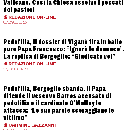
Vaticano. Così la Chiesa assolve i peccati
dei pastori
di
REDAZIONE
ON-LINE
01/12/2018 15:25
Pedofilia, il dossier di Viganò tira in ballo
pure Papa Francesco: “Ignorò le denunce”.
La replica di Bergoglio: “Giudicate voi”
di
REDAZIONE
ON-LINE
27/08/2018 07:57
Pedofilia, Bergoglio sbanda. Il Papa
difende il vescovo Barros accusato di
pedofilia e il cardinale O’Malley lo
attacca: “Le sue parole scoraggiano le
vittime”
di
CARMINE
GAZZANNI