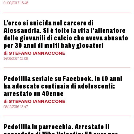
01/03/2017 15:45
L’orco si suicida nel carcere di
Alessandria. Si è tolto la vita l’allenatore
delle giovanili di calcio che aveva abusato
per 30 anni di molti baby giocatori
di
STEFANO
IANNACCONE
14/01/2017 12:06
Pedofilia seriale su Facebook. In 10 anni
ha adescato centinaia di adolescenti:
arrestato un 40enne
di
STEFANO
IANNACCONE
08/12/2016 13:47
Pedofilia in parrocchia. Arrestato il