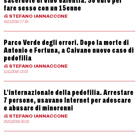
sacerdote di Vibo Valentia: 50 euro per
fare sesso con un 15enne
di
STEFANO
IANNACCONE
16/11/2016 17:18
Parco Verde degli orrori. Dopo la morte di
Antonio e Fortuna, a Caivano nuovo caso di
pedofilia
di
STEFANO
IANNACCONE
11/11/2016 13:03
L’internazionale della pedofilia. Arrestare
7 persone, usavano Internet per adescare
e abusare di minorenni
di
STEFANO
IANNACCONE
25/10/2016 09:22