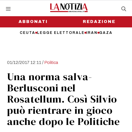
Vai
al
contenuto
ABBONATI
REDAZIONE
CEUTA
LEGGE ELETTORALE
IRAN
GAZA
/
01/12/2017 12:11
Politica
Una norma salva-
Berlusconi nel
Rosatellum. Così Silvio
può rientrare in gioco
anche dopo le Politiche