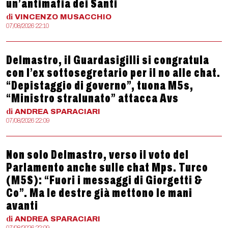
un’antimafia dei Santi
di
VINCENZO
MUSACCHIO
07/08/2026 22:10
Delmastro, il Guardasigilli si congratula
con l’ex sottosegretario per il no alle chat.
“Depistaggio di governo”, tuona M5s,
“Ministro stralunato” attacca Avs
di
ANDREA
SPARACIARI
07/08/2026 22:09
Non solo Delmastro, verso il voto del
Parlamento anche sulle chat Mps. Turco
(M5S): “Fuori i messaggi di Giorgetti &
Co”. Ma le destre già mettono le mani
avanti
di
ANDREA
SPARACIARI