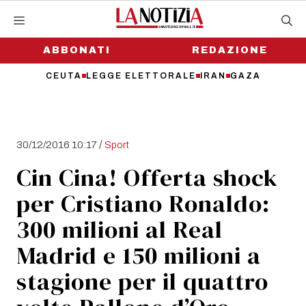
Vai
al
contenuto
ABBONATI
REDAZIONE
CEUTA
LEGGE ELETTORALE
IRAN
GAZA
/
30/12/2016 10:17
Sport
Cin Cina! Offerta shock
per Cristiano Ronaldo:
300 milioni al Real
Madrid e 150 milioni a
stagione per il quattro