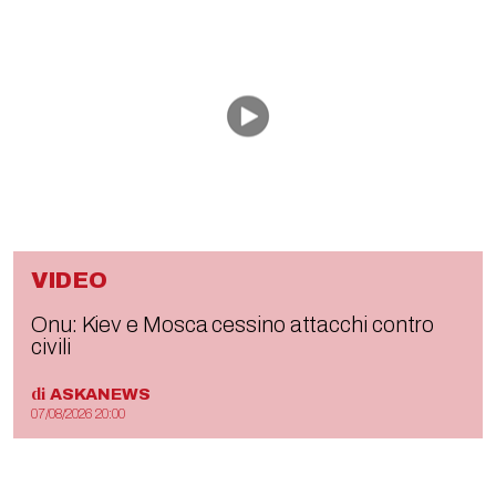
VIDEO
Onu: Kiev e Mosca cessino attacchi contro
civili
di
ASKANEWS
07/08/2026 20:00