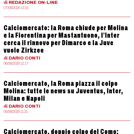
di
REDAZIONE
ON-LINE
07/08/2026 13:15
Calciomercato: la Roma chiude per Molina
e la Fiorentina per Mastantuono, l’Inter
cerca il rinnovo per Dimarco e la Juve
vuole Zirkzee
di
DARIO
CONTI
06/08/2026 12:17
Calciomercato, la Roma piazza il colpo
Molina: tutte le news su Juventus, Inter,
Milan e Napoli
di
DARIO
CONTI
05/08/2026 11:21
Calciomercato, doppio colpo del Como: