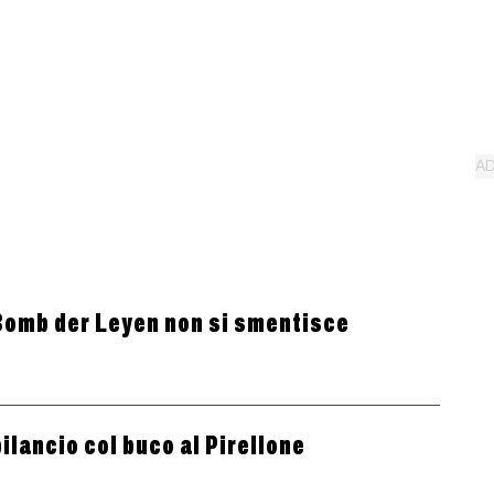
 Bomb der Leyen non si smentisce
bilancio col buco al Pirellone