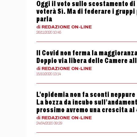
Oggi il voto sullo scostamento di 
voterà Sì. Ma di federare i grupp
parla
di
REDAZIONE
ON-LINE
26/11/2020 10:45
Il Covid non ferma la maggioranza.
Doppio via libera delle Camere al
di
REDAZIONE
ON-LINE
15/10/2020 13:14
L’epidemia non fa sconti neppure a
La bozza da incubo sull’andament
prossimo avremo una crescita al
di
REDAZIONE
ON-LINE
24/04/2020 09:29