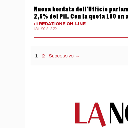
Nuova bordata dell’Ufficio parlame
2,6% del Pil. Con la quota 100 un 
di
REDAZIONE
ON-LINE
12/11/2018 13:22
Pagina
Pagina
1
2
Successivo
→