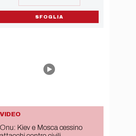
SFOGLIA
VIDEO
Onu: Kiev e Mosca cessino
attacchi contro civili