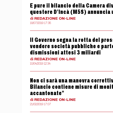
E pure il bilancio della Camera di
questore D’Incà (M5S) annuncia u
di
REDAZIONE
ON-LINE
19/07/2019 17:35
Il Governo segna la rotta del pro
vendere società pubbliche e parte
dismissioni attesi 3 miliardi
di
REDAZIONE
ON-LINE
10/04/2019 12:34
Non ci sarà una manovra correttiv
Bilancio contiene misure di monito
accantonate”
di
REDAZIONE
ON-LINE
21/02/2019 17:07