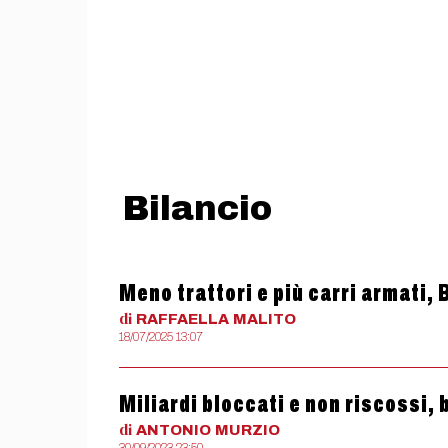
Bilancio
Meno trattori e più carri armati,
di
RAFFAELLA
MALITO
18/07/2025 13:07
Miliardi bloccati e non riscossi, 
di
ANTONIO
MURZIO