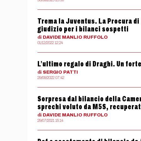
30/09/2023 23:50
Trema la Juventus. La Procura di T
giudizio per i bilanci sospetti
di
DAVIDE MANLIO
RUFFOLO
01/12/2022 12:24
L’ultimo regalo di Draghi. Un forte
di
SERGIO
PATTI
29/09/2022 07:42
Sorpresa dal bilancio della Camera
sprechi voluto da M5S, recuperati
di
DAVIDE MANLIO
RUFFOLO
29/07/2021 15:14