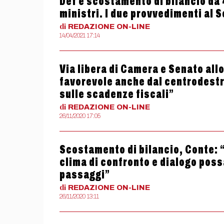
Def e scostamento di bilancio da 
ministri. I due provvedimenti al S
di
REDAZIONE
ON-LINE
14/04/2021 17:14
Via libera di Camera e Senato all
favorevole anche dal centrodestra
sulle scadenze fiscali”
di
REDAZIONE
ON-LINE
26/11/2020 17:05
Scostamento di bilancio, Conte: “
clima di confronto e dialogo pos
passaggi”
di
REDAZIONE
ON-LINE
26/11/2020 13:11