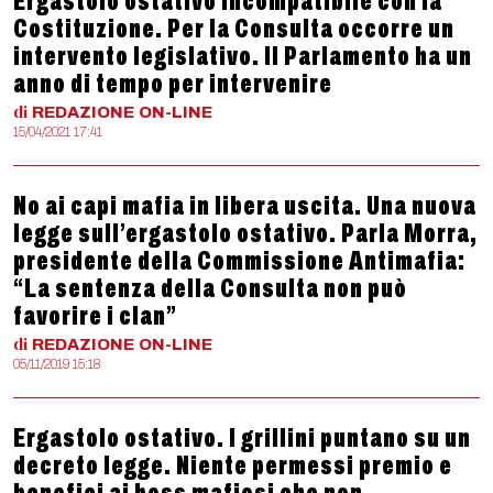
Ergastolo ostativo incompatibile con la
Costituzione. Per la Consulta occorre un
intervento legislativo. Il Parlamento ha un
anno di tempo per intervenire
di
REDAZIONE
ON-LINE
15/04/2021 17:41
No ai capi mafia in libera uscita. Una nuova
legge sull’ergastolo ostativo. Parla Morra,
presidente della Commissione Antimafia:
“La sentenza della Consulta non può
favorire i clan”
di
REDAZIONE
ON-LINE
05/11/2019 15:18
Ergastolo ostativo. I grillini puntano su un
decreto legge. Niente permessi premio e