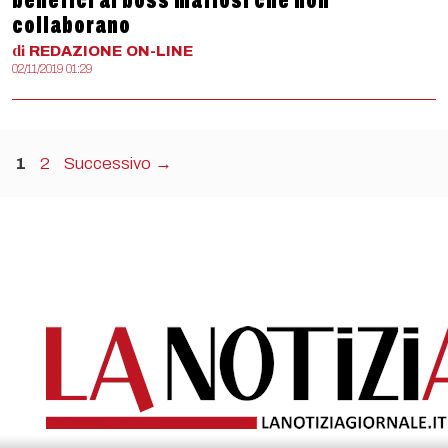
benefici ai boss mafiosi che non
collaborano
di
REDAZIONE
ON-LINE
02/11/2019 01:29
Pagina
Pagina
1
2
Successivo
→