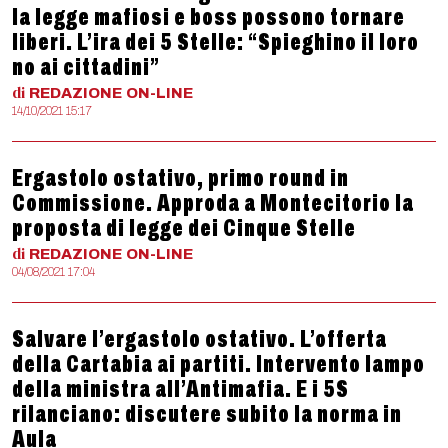
la legge mafiosi e boss possono tornare
liberi. L’ira dei 5 Stelle: “Spieghino il loro
no ai cittadini”
di
REDAZIONE
ON-LINE
14/10/2021 15:17
Ergastolo ostativo, primo round in
Commissione. Approda a Montecitorio la
proposta di legge dei Cinque Stelle
di
REDAZIONE
ON-LINE
04/08/2021 17:04
Salvare l’ergastolo ostativo. L’offerta
della Cartabia ai partiti. Intervento lampo
della ministra all’Antimafia. E i 5S
rilanciano: discutere subito la norma in
Aula