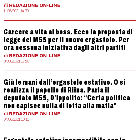
di
REDAZIONE
ON-LINE
11/06/2021 14:30
Carcere a vita ai boss. Ecco la proposta di
legge del M5S per il nuovo ergastolo. Per
ora nessuna iniziativa dagli altri partiti
di
REDAZIONE
ON-LINE
04/06/2021 17:10
Giù le mani dall’ergastolo ostativo. O si
realizza il papello di Riina. Parla il
deputato M5S, D’Ippolito: “Certa politica
non capisce nulla di lotta alla mafia”
di
REDAZIONE
ON-LINE
04/06/2021 10:11