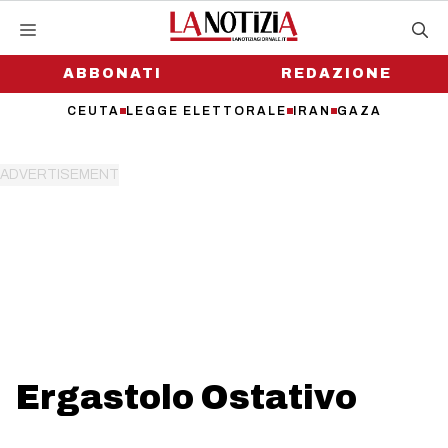
Vai
al
contenuto
ABBONATI
REDAZIONE
CEUTA
LEGGE ELETTORALE
IRAN
GAZA
Ergastolo Ostativo