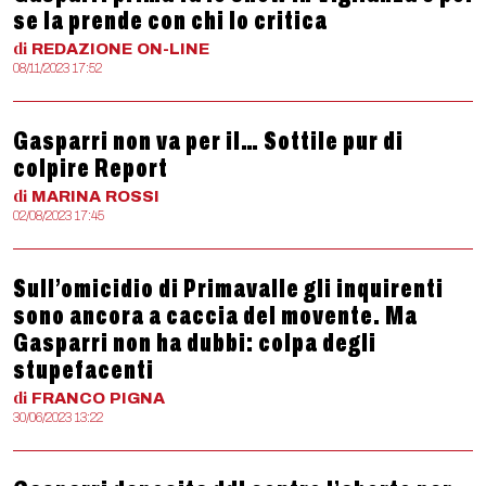
se la prende con chi lo critica
di
REDAZIONE
ON-LINE
08/11/2023 17:52
Gasparri non va per il… Sottile pur di
colpire Report
di
MARINA
ROSSI
02/08/2023 17:45
Sull’omicidio di Primavalle gli inquirenti
sono ancora a caccia del movente. Ma
Gasparri non ha dubbi: colpa degli
stupefacenti
di
FRANCO
PIGNA
30/06/2023 13:22