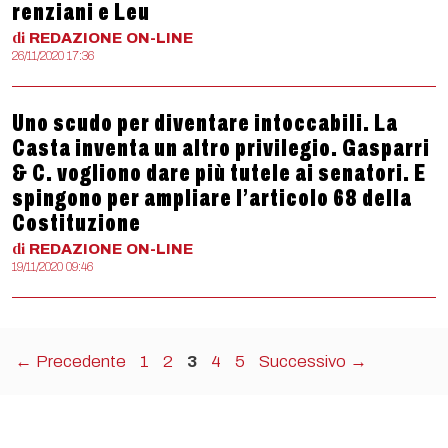
renziani e Leu
di
REDAZIONE
ON-LINE
26/11/2020 17:36
Uno scudo per diventare intoccabili. La
Casta inventa un altro privilegio. Gasparri
& C. vogliono dare più tutele ai senatori. E
spingono per ampliare l’articolo 68 della
Costituzione
di
REDAZIONE
ON-LINE
19/11/2020 09:46
Pagina
Pagina
Pagina
Pagina
Pagina
←
Precedente
1
2
3
4
5
Successivo
→