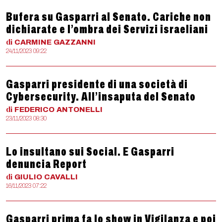
Bufera su Gasparri al Senato. Cariche non
dichiarate e l’ombra dei Servizi israeliani
di
CARMINE
GAZZANNI
24/11/2023 09:22
Gasparri presidente di una società di
Cybersecurity. All’insaputa del Senato
di
FEDERICO
ANTONELLI
23/11/2023 08:30
Lo insultano sui Social. E Gasparri
denuncia Report
di
GIULIO
CAVALLI
16/11/2023 07:22
Gasparri prima fa lo show in Vigilanza e poi