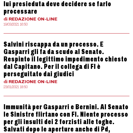
lui presieduta deve decidere se farlo
processare
di
REDAZIONE
ON-LINE
19/03/2021 16:50
Salvini riscappa da un processo. E
Gasparri gli fa da scudo al Senato.
Respinto il legittimo impedimento chiesto
dal Capitano. Per il collega di FI è
perseguitato dai giudici
di
REDAZIONE
ON-LINE
23/01/2021 18:50
Immunità per Gasparri e Bernini. Al Senato
le Sinistre flirtano con FI. Niente processo
per gli insulti dei 2 forzisti alle toghe.
Salvati dopo le aperture anche di Pd,