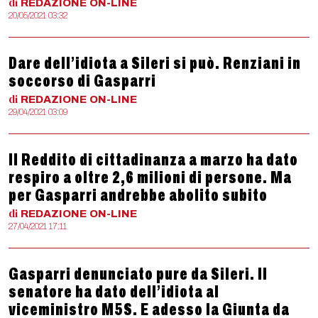
di
REDAZIONE
ON-LINE
20/05/2021 03:32
Dare dell’idiota a Sileri si può. Renziani in
soccorso di Gasparri
di
REDAZIONE
ON-LINE
29/04/2021 03:09
Il Reddito di cittadinanza a marzo ha dato
respiro a oltre 2,6 milioni di persone. Ma
per Gasparri andrebbe abolito subito
di
REDAZIONE
ON-LINE
27/04/2021 17:11
Gasparri denunciato pure da Sileri. Il
senatore ha dato dell’idiota al
viceministro M5S. E adesso la Giunta da