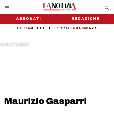
Vai
al
contenuto
ABBONATI
REDAZIONE
CEUTA
LEGGE ELETTORALE
IRAN
GAZA
Maurizio Gasparri