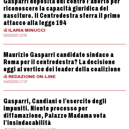
Gasparri deposita ddl contro l’aborto per
riconoscere la capacità giuridica del
nascituro. Il Centrodestra sferra il primo
attacco alla legge 194
di
ILARIA
MINUCCI
19/10/2022 12:06
Maurizio Gasparri candidato sindaco a
Roma per il centrodestra? La decisione
oggi al vertice dei leader della coalizione
di
REDAZIONE
ON-LINE
24/05/2021 17:37
Gasparri, Candiani e l’esercito degli
impuniti. Niente processo per
diffamazione, Palazzo Madama vota
l’insindacabilità