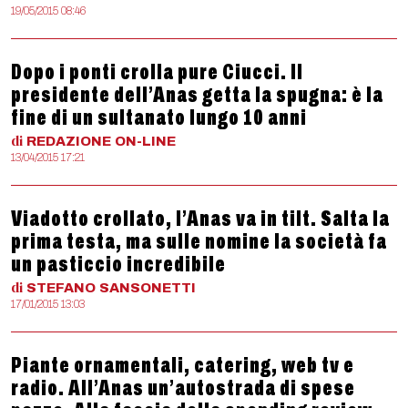
19/05/2015 08:46
Dopo i ponti crolla pure Ciucci. Il
presidente dell’Anas getta la spugna: è la
fine di un sultanato lungo 10 anni
di
REDAZIONE
ON-LINE
13/04/2015 17:21
Viadotto crollato, l’Anas va in tilt. Salta la
prima testa, ma sulle nomine la società fa
un pasticcio incredibile
di
STEFANO
SANSONETTI
17/01/2015 13:03
Piante ornamentali, catering, web tv e
radio. All’Anas un’autostrada di spese