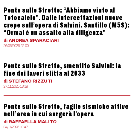
Ponte sullo Stretto: “Abbiamo vinto al
Totocalcio”. Dalle intercettazioni nuove
crepe sull’opera di Salvini. Santillo (M5S):
“Ormai è un assalto alla diligenza”
di
ANDREA
SPARACIARI
26/06/2026 22:00
Ponte sullo Stretto, smentito Salvini: la
fine dei lavori slitta al 2033
di
STEFANO
RIZZUTI
27/11/2025 13:18
Ponte sullo Stretto, faglie sismiche attive
nell’area in cui sorgerà l’opera
di
RAFFAELLA
MALITO
04/11/2025 10:47