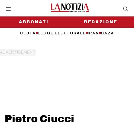
Vai
al
contenuto
ABBONATI
REDAZIONE
CEUTA
LEGGE ELETTORALE
IRAN
GAZA
Pietro Ciucci