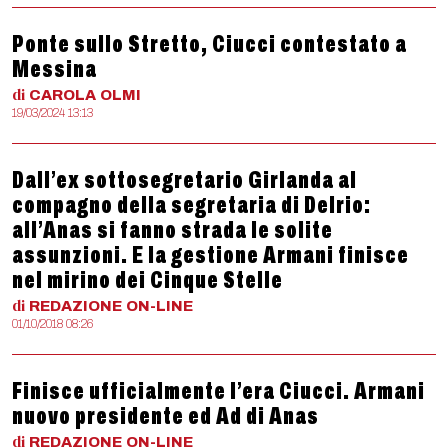
Ponte sullo Stretto, Ciucci contestato a
Messina
di
CAROLA
OLMI
19/03/2024 13:13
Dall’ex sottosegretario Girlanda al
compagno della segretaria di Delrio:
all’Anas si fanno strada le solite
assunzioni. E la gestione Armani finisce
nel mirino dei Cinque Stelle
di
REDAZIONE
ON-LINE
01/10/2018 08:26
Finisce ufficialmente l’era Ciucci. Armani
nuovo presidente ed Ad di Anas
di
REDAZIONE
ON-LINE