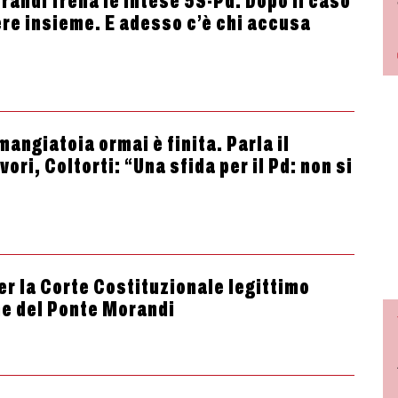
orandi frena le intese 5S-Pd. Dopo il caso
ere insieme. E adesso c’è chi accusa
angiatoia ormai è finita. Parla il
ri, Coltorti: “Una sfida per il Pd: non si
er la Corte Costituzionale legittimo
ne del Ponte Morandi