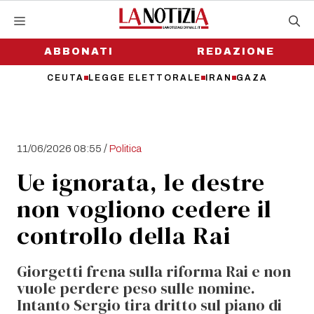
Vai
al
contenuto
ABBONATI
REDAZIONE
CEUTA
LEGGE ELETTORALE
IRAN
GAZA
/
11/06/2026 08:55
Politica
Ue ignorata, le destre
non vogliono cedere il
controllo della Rai
Giorgetti frena sulla riforma Rai e non
vuole perdere peso sulle nomine.
Intanto Sergio tira dritto sul piano di