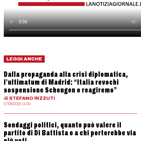
LEGGI ANCHE
Dalla propaganda alla crisi diplomatica,
l’ultimatum di Madrid: “Italia revochi
sospensione Schengen o reagiremo”
di
STEFANO
RIZZUTI
07/08/2026 14:09
Sondaggi politici, quanto può valere il
partito di Di Battista e a chi porterebbe via
più voti