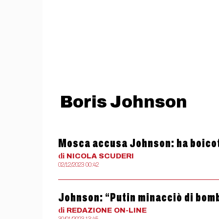
Boris Johnson
Mosca accusa Johnson: ha boicot
di
NICOLA
SCUDERI
02/12/2023 00:42
Johnson: “Putin minacciò di bomb
di
REDAZIONE
ON-LINE