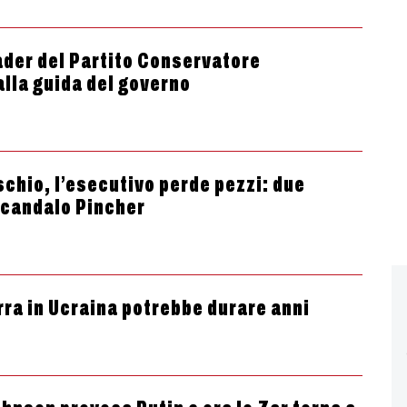
ader del Partito Conservatore
alla guida del governo
schio, l’esecutivo perde pezzi: due
 scandalo Pincher
rra in Ucraina potrebbe durare anni