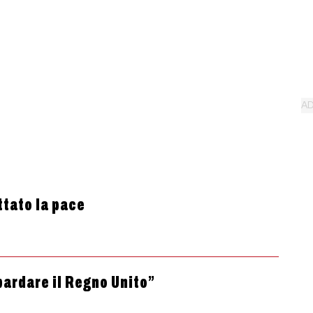
tato la pace
ardare il Regno Unito”