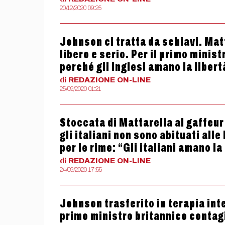
20/12/2020 09:25
Johnson ci tratta da schiavi. Matt
libero e serio. Per il primo minis
perché gli inglesi amano la libertà
di
REDAZIONE
ON-LINE
25/09/2020 01:21
Stoccata di Mattarella al gaffeur
gli italiani non sono abituati alle
per le rime: “Gli italiani amano la
di
REDAZIONE
ON-LINE
24/09/2020 17:55
Johnson trasferito in terapia int
primo ministro britannico contag