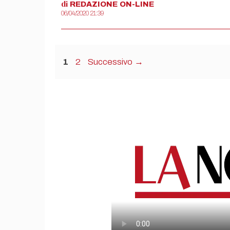
di
REDAZIONE
ON-LINE
06/04/2020 21:39
Pagina
Pagina
1
2
Successivo
→