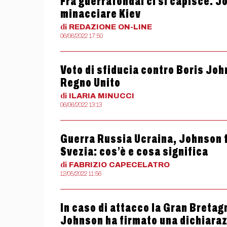
Fra guerrafondai ci si capisce. J
minacciare Kiev
di
REDAZIONE
ON-LINE
06/06/2022 17:50
Voto di sfiducia contro Boris Joh
Regno Unito
di
ILARIA
MINUCCI
06/06/2022 13:13
Guerra Russia Ucraina, Johnson f
Svezia: cos’è e cosa significa
di
FABRIZIO
CAPECELATRO
12/05/2022 11:56
In caso di attacco la Gran Bretagn
Johnson ha firmato una dichiarazi