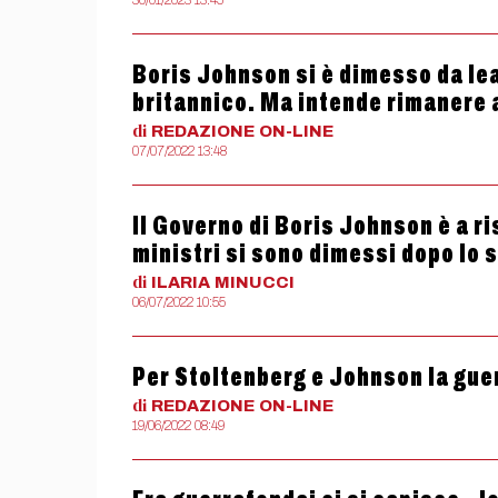
30/01/2023 13:45
Boris Johnson si è dimesso da le
britannico. Ma intende rimanere 
di
REDAZIONE
ON-LINE
07/07/2022 13:48
Il Governo di Boris Johnson è a ri
ministri si sono dimessi dopo lo
di
ILARIA
MINUCCI
06/07/2022 10:55
Per Stoltenberg e Johnson la gue
di
REDAZIONE
ON-LINE
19/06/2022 08:49