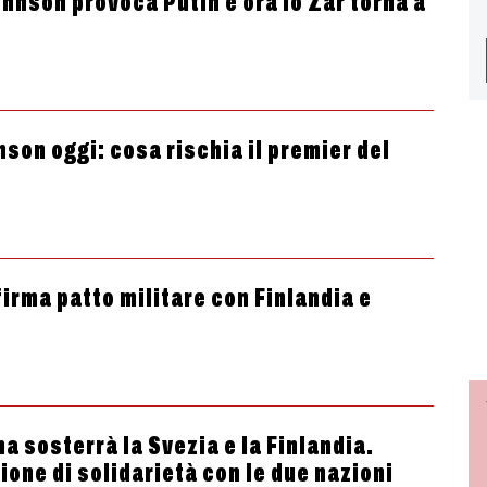
ohnson provoca Putin e ora lo Zar torna a
nson oggi: cosa rischia il premier del
irma patto militare con Finlandia e
a sosterrà la Svezia e la Finlandia.
one di solidarietà con le due nazioni