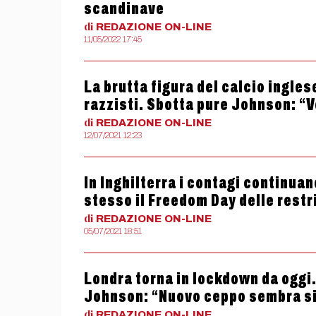
scandinave
di
REDAZIONE
ON-LINE
11/05/2022 17:45
La brutta figura del calcio inglese
razzisti. Sbotta pure Johnson: “
di
REDAZIONE
ON-LINE
12/07/2021 12:23
In Inghilterra i contagi continu
stesso il Freedom Day delle restr
di
REDAZIONE
ON-LINE
05/07/2021 18:51
Londra torna in lockdown da oggi.
Johnson: “Nuovo ceppo sembra si
di
REDAZIONE
ON-LINE