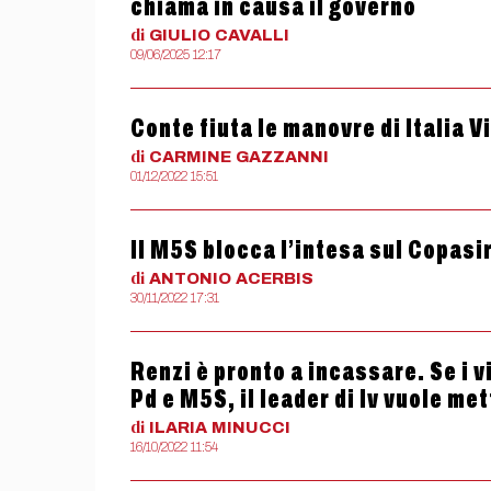
chiama in causa il governo
di
GIULIO
CAVALLI
09/06/2025 12:17
Conte fiuta le manovre di Italia V
di
CARMINE
GAZZANNI
01/12/2022 15:51
Il M5S blocca l’intesa sul Copasi
di
ANTONIO
ACERBIS
30/11/2022 17:31
Renzi è pronto a incassare. Se i 
Pd e M5S, il leader di Iv vuole me
di
ILARIA
MINUCCI
16/10/2022 11:54