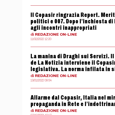
Il Copasir ringrazia Report. Merit
politici e 007. Dopo l’inchiesta di
agli incontri inappropriati
di
REDAZIONE
ON-LINE
11/02/2022 12:20
La manina di Draghi sui Servizi. I
de La Notizia interviene il Copasi
legislativa. La norma infilata in 
di
REDAZIONE
ON-LINE
13/01/2022 09:54
Allarme dal Copasir, Italia nel mi
propaganda in Rete e l’indottrina
di
REDAZIONE
ON-LINE