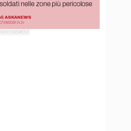
soldati nelle zone più pericolose
di
ASKANEWS
07/08/2026 14:14