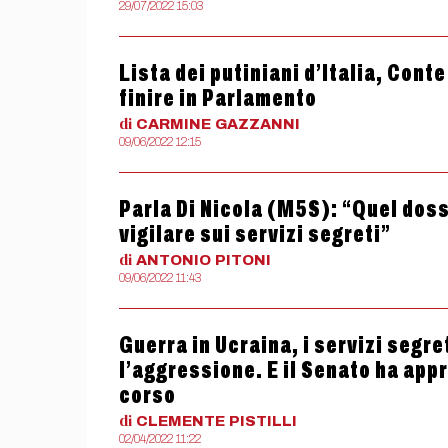
29/07/2022 15:03
Lista dei putiniani d’Italia, Conte
finire in Parlamento
di
CARMINE
GAZZANNI
09/06/2022 12:15
Parla Di Nicola (M5S): “Quel dossi
vigilare sui servizi segreti”
di
ANTONIO
PITONI
09/06/2022 11:43
Guerra in Ucraina, i servizi segre
l’aggressione. E il Senato ha app
corso
di
CLEMENTE
PISTILLI
02/04/2022 11:22