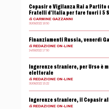
Copasir e Vigilanza Rai a Partito 
Fratelli d’Italia per fare fuori i 5 
di
CARMINE
GAZZANNI
30/09/2022 16:50
Finanziamenti Russia, venerdì Gab
di
REDAZIONE
ON-LINE
14/09/2022 17:50
Ingerenze straniere, per Urso è 
elettorale
di
REDAZIONE
ON-LINE
30/08/2022 15:22
Ingerenze straniere, il Copasir al
di
REDAZIONE
ON-LINE