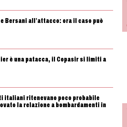
 e Bersani all’attacco: ora il caso può
er è una patacca, il Copasir si limiti a
ti italiani ritenevano poco probabile
rovato la relazione a bombardamenti in