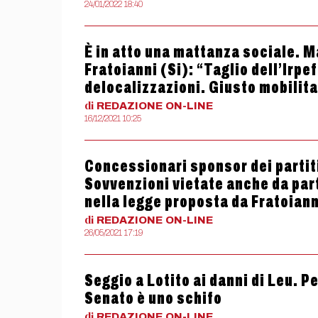
24/01/2022 18:40
È in atto una mattanza sociale. M
Fratoianni (Si): “Taglio dell’Irpe
delocalizzazioni. Giusto mobilita
di
REDAZIONE
ON-LINE
16/12/2021 10:25
Concessionari sponsor dei partiti
Sovvenzioni vietate anche da parte
nella legge proposta da Fratoiann
di
REDAZIONE
ON-LINE
26/05/2021 17:19
Seggio a Lotito ai danni di Leu. P
Senato è uno schifo
di
REDAZIONE
ON-LINE