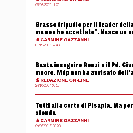
09/08/2020 11:04
Grasso tripudio per il leader della
ma non ho accettato”. Nasce un nu
di
CARMINE
GAZZANNI
03/12/2017 14:46
Basta inseguire Renzi e il Pd. Civa
muore. Mdp non ha avvisato dell’
di
REDAZIONE
ON-LINE
24/10/2017 10:10
Tutti alla corte di Pisapia. Ma pe
sfonda
di
CARMINE
GAZZANNI
04/07/2017 08:08