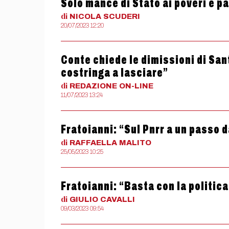
Solo mance di Stato ai poveri e pa
di
NICOLA
SCUDERI
20/07/2023 12:20
Conte chiede le dimissioni di San
costringa a lasciare”
di
REDAZIONE
ON-LINE
11/07/2023 13:24
Fratoianni: “Sul Pnrr a un passo d
di
RAFFAELLA
MALITO
25/05/2023 10:25
Fratoianni: “Basta con la politi
di
GIULIO
CAVALLI
09/03/2023 09:54