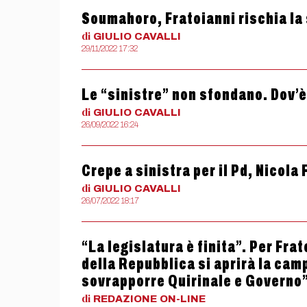
Soumahoro, Fratoianni rischia la
di
GIULIO
CAVALLI
29/11/2022 17:32
Le “sinistre” non sfondano. Dov’è
di
GIULIO
CAVALLI
26/09/2022 16:24
Crepe a sinistra per il Pd, Nicola
di
GIULIO
CAVALLI
26/07/2022 18:17
“La legislatura è finita”. Per Fra
della Repubblica si aprirà la cam
sovrapporre Quirinale e Governo
di
REDAZIONE
ON-LINE