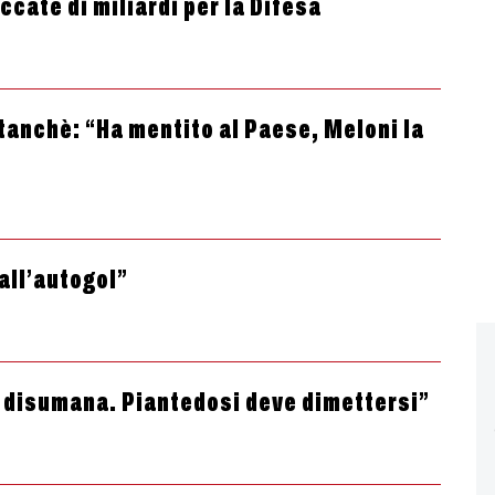
ccate di miliardi per la Difesa
tanchè: “Ha mentito al Paese, Meloni la
all’autogol”
ca disumana. Piantedosi deve dimettersi”