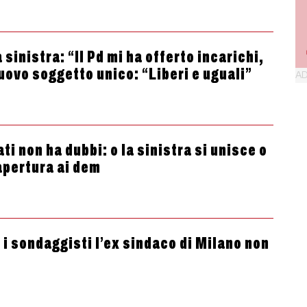
 sinistra: “Il Pd mi ha offerto incarichi,
ovo soggetto unico: “Liberi e uguali”
ti non ha dubbi: o la sinistra si unisce o
apertura ai dem
r i sondaggisti l’ex sindaco di Milano non