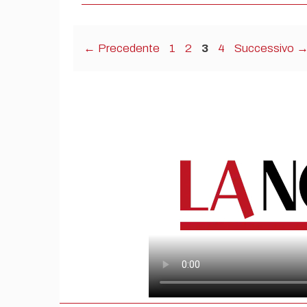
Pagina
Pagina
Pagina
Pagina
←
Precedente
1
2
3
4
Successivo