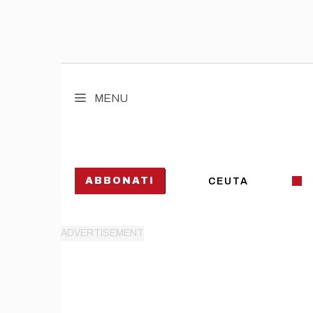
Vai
al
MENU
contenuto
ABBONATI
CEUTA