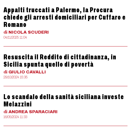
Appalti truccati a Palermo, la Procura
chiede gli arresti domiciliari per Cuffaro e
Romano
di
NICOLA
SCUDERI
04/11/2025 11:04
Resuscita il Reddito di cittadinanza, in
Sicilia spunta quello di povertà
di
GIULIO
CAVALLI
29/10/2024 15:35
Lo scandalo della sanità siciliana investe
Melazzini
di
ANDREA
SPARACIARI
16/05/2024 11:33