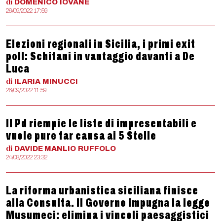
di
DOMENICO
IOVANE
26/09/2022 17:59
Elezioni regionali in Sicilia, i primi exit
poll: Schifani in vantaggio davanti a De
Luca
di
ILARIA
MINUCCI
26/09/2022 11:59
Il Pd riempie le liste di impresentabili e
vuole pure far causa ai 5 Stelle
di
DAVIDE MANLIO
RUFFOLO
24/08/2022 23:32
La riforma urbanistica siciliana finisce
alla Consulta. Il Governo impugna la legge
Musumeci: elimina i vincoli paesaggistici