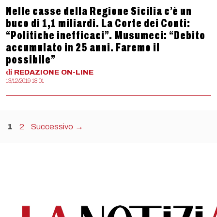
Nelle casse della Regione Sicilia c’è un
buco di 1,1 miliardi. La Corte dei Conti:
“Politiche inefficaci”. Musumeci: “Debito
accumulato in 25 anni. Faremo il
possibile”
di
REDAZIONE
ON-LINE
13/12/2019 18:01
Pagina
Pagina
1
2
Successivo
→