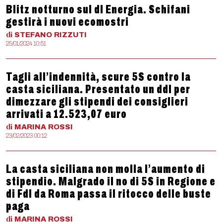
Blitz notturno sul dl Energia. Schifani
gestirà i nuovi ecomostri
di
STEFANO
RIZZUTI
25/01/2024 10:51
Tagli all’indennità, scure 5S contro la
casta siciliana. Presentato un ddl per
dimezzare gli stipendi dei consiglieri
arrivati a 12.523,07 euro
di
MARINA
ROSSI
23/02/2023 00:12
La casta siciliana non molla l’aumento di
stipendio. Malgrado il no di 5S in Regione e
di FdI da Roma passa il ritocco delle buste
paga
di
MARINA
ROSSI