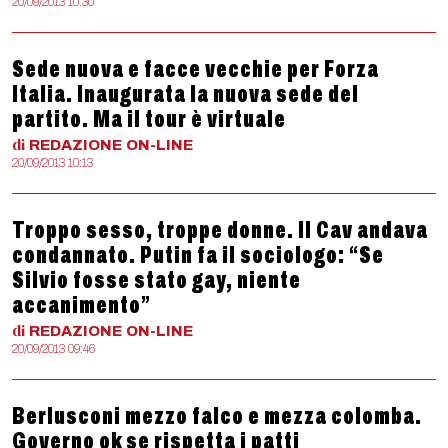
20/09/2013 10:30
Sede nuova e facce vecchie per Forza
Italia. Inaugurata la nuova sede del
partito. Ma il tour è virtuale
di
REDAZIONE
ON-LINE
20/09/2013 10:13
Troppo sesso, troppe donne. Il Cav andava
condannato. Putin fa il sociologo: “Se
Silvio fosse stato gay, niente
accanimento”
di
REDAZIONE
ON-LINE
20/09/2013 09:46
Berlusconi mezzo falco e mezza colomba.
Governo ok se rispetta i patti