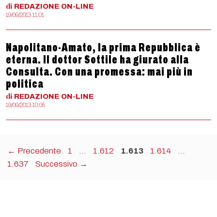
di
REDAZIONE
ON-LINE
19/09/2013 11:01
Napolitano-Amato, la prima Repubblica è
eterna. Il dottor Sottile ha giurato alla
Consulta. Con una promessa: mai più in
politica
di
REDAZIONE
ON-LINE
19/09/2013 10:05
Pagina
Pagina
Pagina
Pagina
Pagina
←
Precedente
1
…
1.612
1.613
1.614
…
1.637
Successivo
→