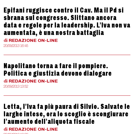
Epifani ruggisce contro il Cav. Ma il Pd si
sbrana sul congresso. Slittano ancora
data e regole per la leadership. L’Iva non va
aumentata, è una nostra battaglia
di
REDAZIONE
ON-LINE
20/09/2013 16:45
Napolitano torna a fare il pompiere.
Politica e giustizia devono dialogare
di
REDAZIONE
ON-LINE
20/09/2013 13:52
Letta, l’Iva fa più paura di Silvio. Salvate le
larghe intese, ora lo scoglio è scongiurare
l’aumento dell’aliquota fiscale
di
REDAZIONE
ON-LINE