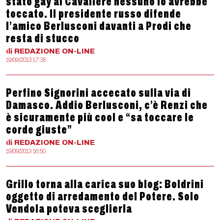
stato gay al Cavaliere nessuno lo avrebbe
toccato. Il presidente russo difende
l’amico Berlusconi davanti a Prodi che
resta di stucco
di
REDAZIONE
ON-LINE
19/09/2013 17:35
Perfino Signorini accecato sulla via di
Damasco. Addio Berlusconi, c’è Renzi che
è sicuramente più cool e “sa toccare le
corde giuste”
di
REDAZIONE
ON-LINE
19/09/2013 16:50
Grillo torna alla carica suo blog: Boldrini
oggetto di arredamento del Potere. Solo
Vendola poteva sceglierla