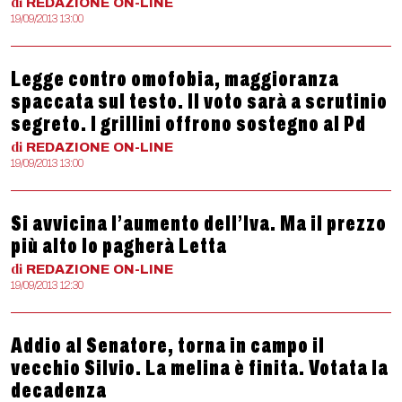
di
REDAZIONE
ON-LINE
19/09/2013 13:00
Legge contro omofobia, maggioranza
spaccata sul testo. Il voto sarà a scrutinio
segreto. I grillini offrono sostegno al Pd
di
REDAZIONE
ON-LINE
19/09/2013 13:00
Si avvicina l’aumento dell’Iva. Ma il prezzo
più alto lo pagherà Letta
di
REDAZIONE
ON-LINE
19/09/2013 12:30
Addio al Senatore, torna in campo il
vecchio Silvio. La melina è finita. Votata la
decadenza