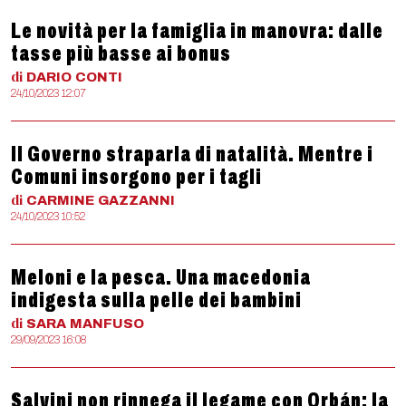
Le novità per la famiglia in manovra: dalle
tasse più basse ai bonus
di
DARIO
CONTI
24/10/2023 12:07
Il Governo straparla di natalità. Mentre i
Comuni insorgono per i tagli
di
CARMINE
GAZZANNI
24/10/2023 10:52
Meloni e la pesca. Una macedonia
indigesta sulla pelle dei bambini
di
SARA
MANFUSO
29/09/2023 16:08
Salvini non rinnega il legame con Orbán: la