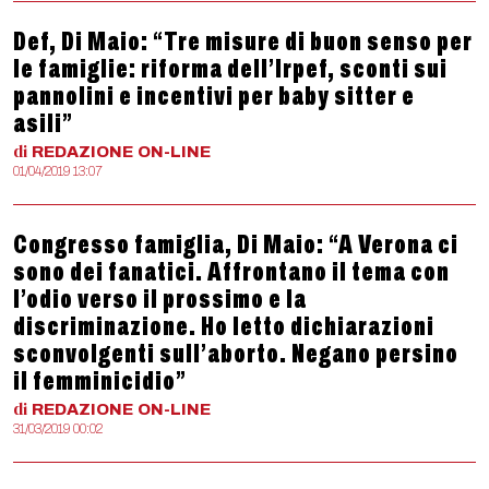
Def, Di Maio: “Tre misure di buon senso per
le famiglie: riforma dell’Irpef, sconti sui
pannolini e incentivi per baby sitter e
asili”
di
REDAZIONE
ON-LINE
01/04/2019 13:07
Congresso famiglia, Di Maio: “A Verona ci
sono dei fanatici. Affrontano il tema con
l’odio verso il prossimo e la
discriminazione. Ho letto dichiarazioni
sconvolgenti sull’aborto. Negano persino
il femminicidio”
di
REDAZIONE
ON-LINE
31/03/2019 00:02