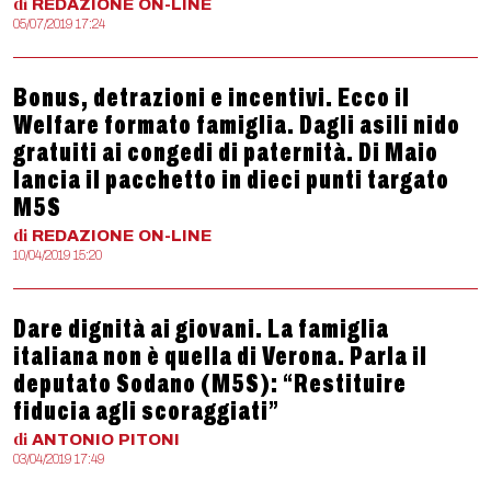
di
REDAZIONE
ON-LINE
05/07/2019 17:24
Bonus, detrazioni e incentivi. Ecco il
Welfare formato famiglia. Dagli asili nido
gratuiti ai congedi di paternità. Di Maio
lancia il pacchetto in dieci punti targato
M5S
di
REDAZIONE
ON-LINE
10/04/2019 15:20
Dare dignità ai giovani. La famiglia
italiana non è quella di Verona. Parla il
deputato Sodano (M5S): “Restituire
fiducia agli scoraggiati”
di
ANTONIO
PITONI
03/04/2019 17:49