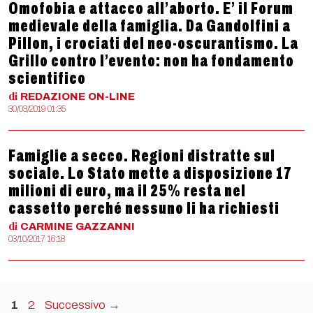
Omofobia e attacco all’aborto. E’ il Forum
medievale della famiglia. Da Gandolfini a
Pillon, i crociati del neo-oscurantismo. La
Grillo contro l’evento: non ha fondamento
scientifico
di
REDAZIONE
ON-LINE
30/03/2019 01:35
Famiglie a secco. Regioni distratte sul
sociale. Lo Stato mette a disposizione 17
milioni di euro, ma il 25% resta nel
cassetto perché nessuno li ha richiesti
di
CARMINE
GAZZANNI
03/10/2017 16:18
Pagina
Pagina
1
2
Successivo
→