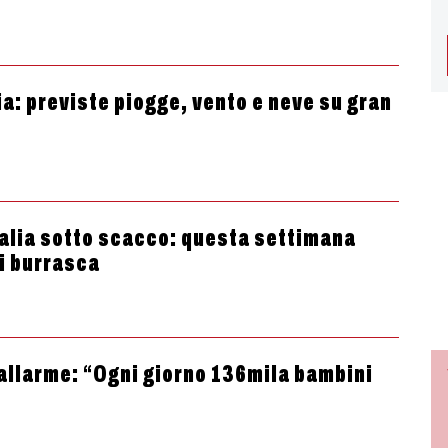
ia: previste piogge, vento e neve su gran
talia sotto scacco: questa settimana
di burrasca
’allarme: “Ogni giorno 136mila bambini