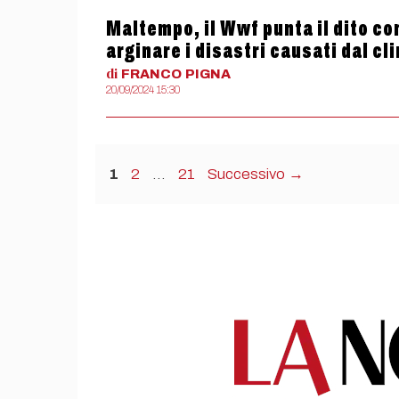
Maltempo, il Wwf punta il dito con
arginare i disastri causati dal c
di
FRANCO
PIGNA
20/09/2024 15:30
Pagina
Pagina
Pagina
1
2
…
21
Successivo
→