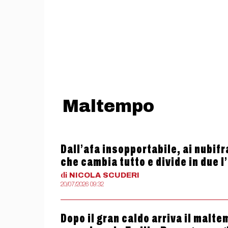
Maltempo
Dall’afa insopportabile, ai nubifr
che cambia tutto e divide in due l’
di
NICOLA
SCUDERI
20/07/2026 09:32
Dopo il gran caldo arriva il malt