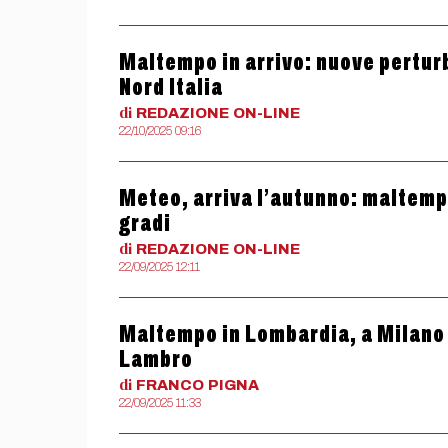
Maltempo in arrivo: nuove perturb
Nord Italia
di
REDAZIONE
ON-LINE
22/10/2025 09:16
Meteo, arriva l’autunno: maltempo
gradi
di
REDAZIONE
ON-LINE
22/09/2025 12:11
Maltempo in Lombardia, a Milano e
Lambro
di
FRANCO
PIGNA
22/09/2025 11:33