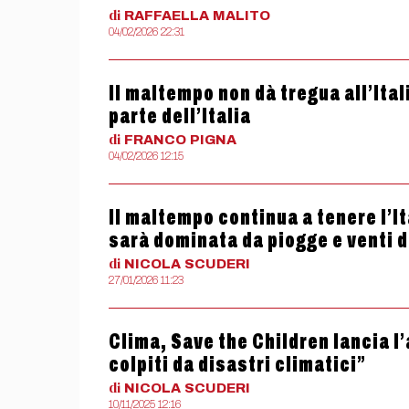
di
RAFFAELLA
MALITO
04/02/2026 22:31
Il maltempo non dà tregua all’Ital
parte dell’Italia
di
FRANCO
PIGNA
04/02/2026 12:15
Il maltempo continua a tenere l’I
sarà dominata da piogge e venti 
di
NICOLA
SCUDERI
27/01/2026 11:23
Clima, Save the Children lancia l
colpiti da disastri climatici”
di
NICOLA
SCUDERI
10/11/2025 12:16