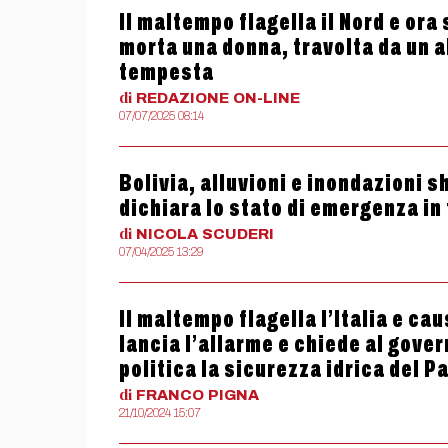
Il maltempo flagella il Nord e ora
morta una donna, travolta da un 
tempesta
di
REDAZIONE
ON-LINE
07/07/2025 08:14
Bolivia, alluvioni e inondazioni 
dichiara lo stato di emergenza in 
di
NICOLA
SCUDERI
07/04/2025 13:29
Il maltempo flagella l’Italia e ca
lancia l’allarme e chiede al gove
politica la sicurezza idrica del P
di
FRANCO
PIGNA
21/10/2024 15:07