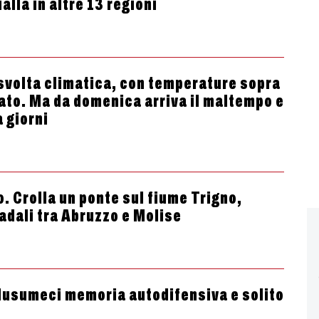
lla in altre 13 regioni
svolta climatica, con temperature sopra
bato. Ma da domenica arriva il maltempo e
 giorni
o. Crolla un ponte sul fiume Trigno,
adali tra Abruzzo e Molise
usumeci memoria autodifensiva e solito