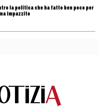
tro la politica che ha fatto ben poco per
lima impazzito