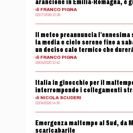
arancione in Emilia-Romagna, e gia
di
FRANCO
PIGNA
02/07/2026 10:28
Il meteo preannuncia l’ennesima 
la media e cielo sereno fino a sa
un deciso calo termico che durerà
di
FRANCO
PIGNA
09/04/2026 10:42
Italia in ginocchio per il maltemp
interrompendo i collegamenti str
di
NICOLA
SCUDERI
02/04/2026 14:30
Emergenza maltempo al Sud, da M
scaricabarile