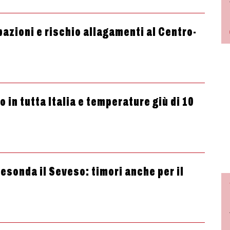
azioni e rischio allagamenti al Centro-
 in tutta Italia e temperature giù di 10
sonda il Seveso: timori anche per il