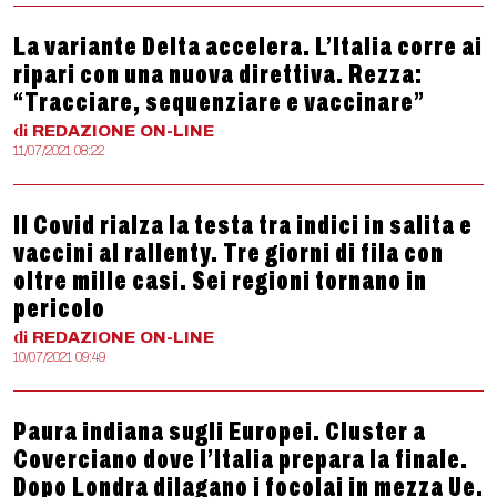
La variante Delta accelera. L’Italia corre ai
ripari con una nuova direttiva. Rezza:
“Tracciare, sequenziare e vaccinare”
di
REDAZIONE
ON-LINE
11/07/2021 08:22
Il Covid rialza la testa tra indici in salita e
vaccini al rallenty. Tre giorni di fila con
oltre mille casi. Sei regioni tornano in
pericolo
di
REDAZIONE
ON-LINE
10/07/2021 09:49
Paura indiana sugli Europei. Cluster a
Coverciano dove l’Italia prepara la finale.
Dopo Londra dilagano i focolai in mezza Ue.