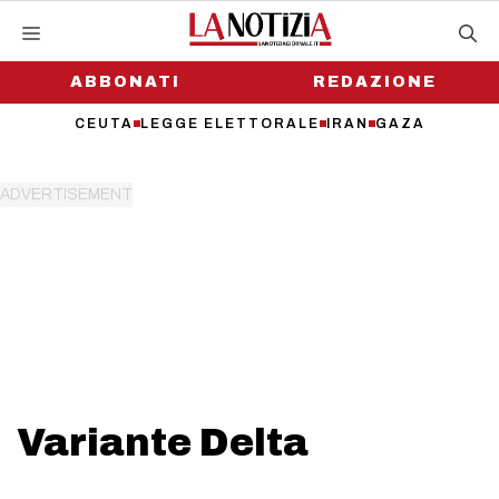
Vai
al
contenuto
ABBONATI
REDAZIONE
CEUTA
LEGGE ELETTORALE
IRAN
GAZA
Variante Delta