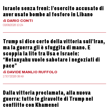
Israele senza freni: l’esercito accusato di
aver usato bombe al fosforo in Libano
di
DARIO
CONTI
03/08/2026 10:24
Trump si dice certo della vittoria sull’Iran,
ma la guerra gli è sfuggita di mano. E
scoppia la lite tra Usa e Israele:
“Netanyahu vuole sabotare i negoziati di
pace”
di
DAVIDE MANLIO
RUFFOLO
17/07/2026 08:49
Dalla vittoria proclamata, alla nuova
guerra: tutte le giravolte di Trump nel
conflitto con Khamenei