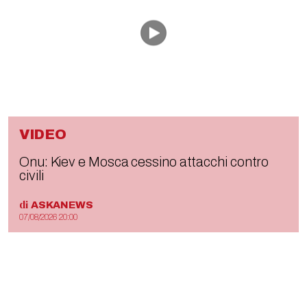
VIDEO
Onu: Kiev e Mosca cessino attacchi contro
civili
di
ASKANEWS
07/08/2026 20:00