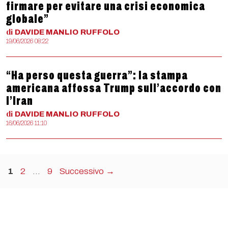
firmare per evitare una crisi economica
globale”
di
DAVIDE MANLIO
RUFFOLO
19/06/2026 08:22
“Ha perso questa guerra”: la stampa
americana affossa Trump sull’accordo con
l’Iran
di
DAVIDE MANLIO
RUFFOLO
16/06/2026 11:10
Pagina
Pagina
Pagina
1
2
…
9
Successivo
→