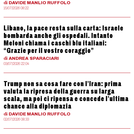
di
DAVIDE MANLIO
RUFFOLO
15/07/2026 08:22
Libano, la pace resta sulla carta: Israele
bombarda anche gli ospedali. Intanto
Meloni chiama i caschi blu italiani:
“Grazie per il vostro coraggio”
di
ANDREA
SPARACIARI
03/07/2026 22:04
Trump non sa cosa fare con l’Iran: prima
valuta la ripresa della guerra su larga
scala, ma poi ci ripensa e concede l’ultima
chance alla diplomazia
di
DAVIDE MANLIO
RUFFOLO
02/07/2026 08:33